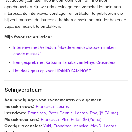
Nu, zoveel jaar later, heb ik een klein team om me heen
opgebouwd en zijn we erin geslaagd een verscheidenheid aan
interessante interviews, verslagen en artikelen te publiceren die
bij veel mensen de interesse hebben gewekt om minder bekende
Japanse muziek te ontdekken.
Mijn favoriete artikelen:
Interview met Velladon: “Goede vriendschappen maken
goede muziek”
Een gesprek met Katsumi Tanaka van Minyo Crusaders
Het doek gaat op voor HIRΦNO KAMINOSE
Schrijversteam
Aankondigingen van evenementen en algemeen
muzieknieuws:
Francisca
,
Lecros
Interviews:
Francisca
,
Peter Dennis
,
Lecros
,
Phx
,
夢 (Yume)
Muziekrecensies:
Francisca
,
Phx
,
Peter
,
夢 (Yume)
Overige recensies:
Yuki
,
Francisca
,
Annvica
,
AlexD
,
Lecros