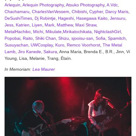
Arlequin
,
Arlequin Photography
,
Atsuko Photography
,
A.Vdc
,
,
Chachamaru
,
CharlesVanVessem
,
Chibishi
Cypher
,
Darcy Maris
,
DeSushiTimes
,
Dj Robintje
,
Hageshi
,
Hasegawa Kaito
,
Jensuru
,
Jess
,
Katrien
,
Liyen
,
Mark
,
Matthew
,
Maxi Straw
,
MetalHachiko
,
Michi
,
Mikulate
,
Mirikatochikata
,
NightclashGirl
,
Popobai
,
Raito
,
Shiki Chan
,
Shizu
,
sjooisu-san
,
Sofia
,
Spamitch
,
Susuyachan
,
UWCosplay
,
Kuro
,
Remco Voorhorst
,
The Metal
Lamb
,
Jiro Kanede
,
Sakura
, Anna Maria, Brenda E., B.R., Jinn, Vi
Young, Lisa, Melanie, Trang, Étaín.
In Memoriam:
Lea Maurer