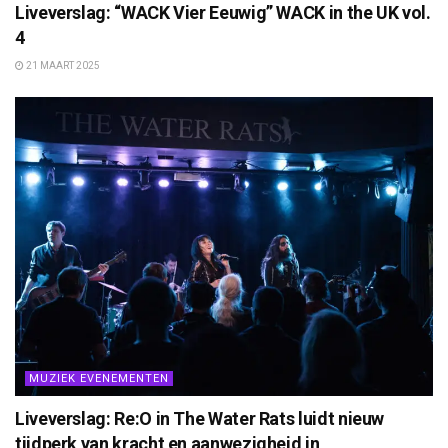
Liveverslag: “WACK Vier Eeuwig” WACK in the UK vol.
4
21 MAART 2025
MUZIEK EVENEMENTEN
Liveverslag: Re:O in The Water Rats luidt nieuw
tijdperk van kracht en aanwezigheid in