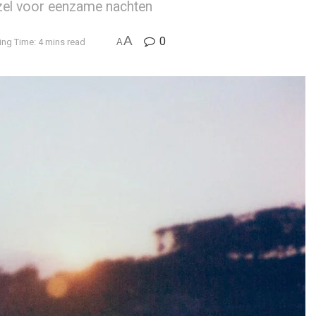
zel voor eenzame nachten
A
0
ng Time: 4 mins read
A