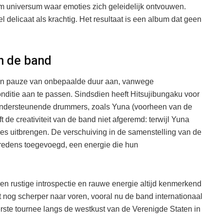
m universum waar emoties zich geleidelijk ontvouwen.
el delicaat als krachtig. Het resultaat is een album dat geen
in de band
en pauze van onbepaalde duur aan, vanwege
itie aan te passen. Sindsdien heeft Hitsujibungaku voor
ndersteunende drummers, zoals Yuna (voorheen van de
e creativiteit van de band niet afgeremd: terwijl Yuna
ingles uitbrengen. De verschuiving in de samenstelling van de
tredens toegevoegd, een energie die hun
n rustige introspectie en rauwe energie altijd kenmerkend
 nog scherper naar voren, vooral nu de band internationaal
ste tournee langs de westkust van de Verenigde Staten in