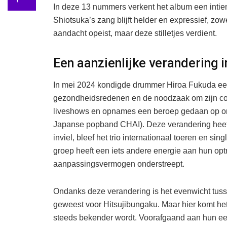
In deze 13 nummers verkent het album een intie
Shiotsuka’s zang blijft helder en expressief, zow
aandacht opeist, maar deze stilletjes verdient.
Een aanzienlijke verandering 
In mei 2024 kondigde drummer Hiroa Fukuda e
gezondheidsredenen en de noodzaak om zijn cond
liveshows en opnames een beroep gedaan op o
Japanse popband CHAI). Deze verandering heeft d
inviel, bleef het trio internationaal toeren en s
groep heeft een iets andere energie aan hun op
aanpassingsvermogen onderstreept.
Ondanks deze verandering is het evenwicht tusse
geweest voor Hitsujibungaku. Maar hier komt het
steeds bekender wordt. Voorafgaand aan hun eer