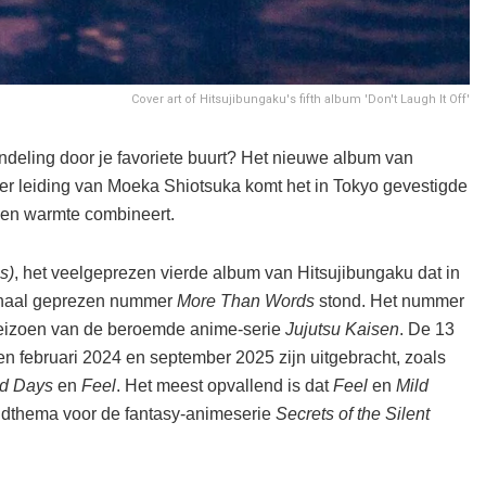
Cover art of Hitsujibungaku's fifth album 'Don't Laugh It Off'
deling door je favoriete buurt? Het nieuwe album van
der leiding van Moeka Shiotsuka komt het in Tokyo gevestigde
e en warmte combineert.
s)
, het veelgeprezen vierde album van Hitsujibungaku dat in
ionaal geprezen nummer
More Than Words
stond. Het nummer
seizoen van de beroemde anime-serie
Jujutsu Kaisen
. De 13
n februari 2024 en september 2025 zijn uitgebracht, zoals
ld Days
en
Feel
. Het meest opvallend is dat
Feel
en
Mild
indthema voor de fantasy-animeserie
Secrets of the Silent