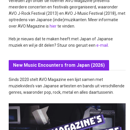
verleden zijn onder de noemer AVO Magazine presents
meerdere concerten en festivals georganiseerd, waaronder
AVO J-Rock Festival (2013) en AVO J-Music Festival (2018), met
optredens van Japanse (indie)muzikanten. Meer informatie
over AVO Magazine is
hier
te vinden.
Heb je nieuws dat te maken heeft met Japan of Japanse
muziek en wil je dit delen? Stuur ons gerust een
e-mail
.
New Music Encounters from Japan (2026)
Sinds 2020 stelt AVO Magazine een lijst samen met
muziekvideo’s van Japanse artiesten en bands uit verschillende
genres, waaronder pop, rock, metal en alles daartussenin.