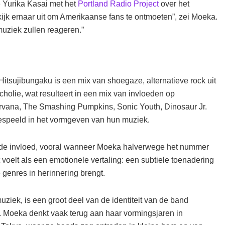
 Yurika Kasai met het
Portland Radio Project
over het
kijk ernaar uit om Amerikaanse fans te ontmoeten”, zei Moeka.
muziek zullen reageren.”
Hitsujibungaku is een mix van shoegaze, alternatieve rock uit
olie, wat resulteert in een mix van invloeden op
irvana, The Smashing Pumpkins, Sonic Youth, Dinosaur Jr.
gespeeld in het vormgeven van hun muziek.
de invloed, vooral wanneer Moeka halverwege het nummer
voelt als een emotionele vertaling: een subtiele toenadering
e genres in herinnering brengt.
uziek, is een groot deel van de identiteit van de band
 Moeka denkt vaak terug aan haar vormingsjaren in