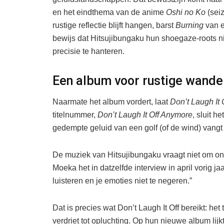
en het eindthema van de anime
Oshi no Ko
(seiz
rustige reflectie blijft hangen, barst
Burning
van e
bewijs dat Hitsujibungaku hun shoegaze-roots ni
precisie te hanteren.
Een album voor rustige wande
Naarmate het album vordert, laat
Don’t Laugh It 
titelnummer,
Don’t Laugh It Off Anymore
, sluit h
gedempte geluid van een golf (of de wind) vangt 
De muziek van Hitsujibungaku vraagt niet om onm
Moeka het in datzelfde interview in april vorig j
luisteren en je emoties niet te negeren.”
Dat is precies wat Don’t Laugh It Off bereikt: he
verdriet tot opluchting. Op hun nieuwe album lijkt