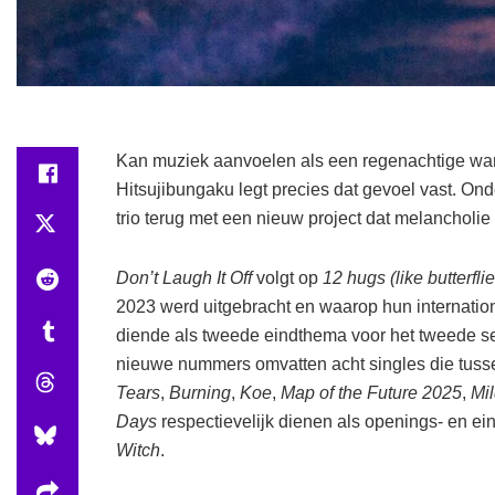
Kan muziek aanvoelen als een regenachtige wan
Hitsujibungaku legt precies dat gevoel vast. On
trio terug met een nieuw project dat melancholi
Don’t Laugh It Off
volgt op
12 hugs (like butterflie
2023 werd uitgebracht en waarop hun internat
diende als tweede eindthema voor het tweede 
nieuwe nummers omvatten acht singles die tusse
Tears
,
Burning
,
Koe
,
Map of the Future 2025
,
Mi
Days
respectievelijk dienen als openings- en e
Witch
.