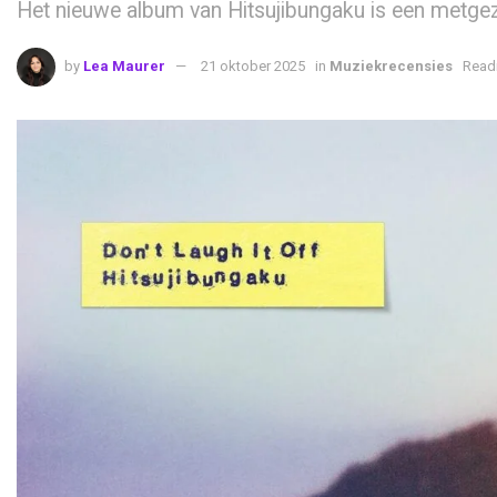
Het nieuwe album van Hitsujibungaku is een metge
by
Lea Maurer
21 oktober 2025
in
Muziekrecensies
Readi