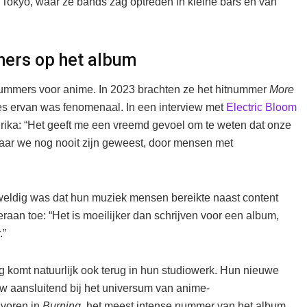
 Tokyo, waar ze bands zag optreden in kleine bars en van
ers op het album
ummers voor anime. In 2023 brachten ze het hitnummer
More
s ervan was fenomenaal. In een interview met
Electric Bloom
ika: “Het geeft me een vreemd gevoel om te weten dat onze
waar we nog nooit zijn geweest, door mensen met
eweldig was dat hun muziek mensen bereikte naast content
raan toe: “Het is moeilijker dan schrijven voor een album,
.”
 komt natuurlijk ook terug in hun studiowerk. Hun nieuwe
uw aansluitend bij het universum van anime-
 voren in
Burning
, het meest intense nummer van het album