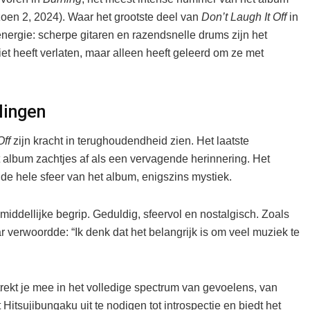
oen 2, 2024). Waar het grootste deel van
Don’t Laugh It Off
in
nergie: scherpe gitaren en razendsnelle drums zijn het
et heeft verlaten, maar alleen heeft geleerd om ze met
lingen
Off
zijn kracht in terughoudendheid zien. Het laatste
et album zachtjes af als een vervagende herinnering. Het
de hele sfeer van het album, enigszins mystiek.
iddellijke begrip. Geduldig, sfeervol en nostalgisch. Zoals
aar verwoordde: “Ik denk dat het belangrijk is om veel muziek te
t trekt je mee in het volledige spectrum van gevoelens, van
 Hitsujibungaku uit te nodigen tot introspectie en biedt het