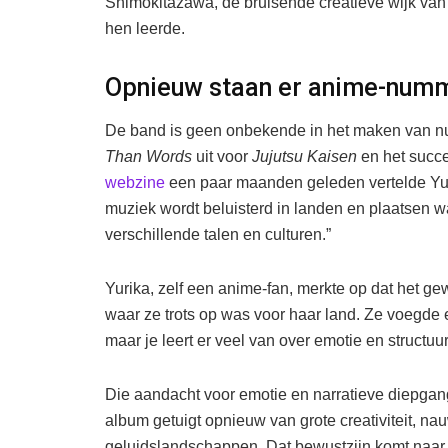
Shimokitazawa, de bruisende creatieve wijk van
hen leerde.
Opnieuw staan er anime-numm
De band is geen onbekende in het maken van n
Than Words
uit voor
Jujutsu Kaisen
en het succe
webzine
een paar maanden geleden vertelde Yur
muziek wordt beluisterd in landen en plaatsen 
verschillende talen en culturen.”
Yurika, zelf een anime-fan, merkte op dat het g
waar ze trots op was voor haar land. Ze voegde e
maar je leert er veel van over emotie en structuur
Die aandacht voor emotie en narratieve diepgang
album getuigt opnieuw van grote creativiteit, na
geluidslandschappen. Dat bewustzijn komt naar