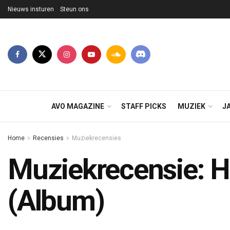
Nieuws insturen
Steun ons
AVO MAGAZINE
STAFF PICKS
MUZIEK
J
Home
Recensies
Muziekrecensies
Muziekrecensie: Hi
(Album)