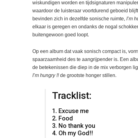
wiskundigen worden en tijdsignaturen manipuleren
waardoor de luisteraar voortdurend geboeid blij
bevinden zich in dezelfde sonische ruimte,
I’m h
elkaar is geregen en ondanks de nogal schokke
buitengewoon goed loopt.
Op een album dat vaak sonisch compact is, vor
spaarzaamheid des te aangrijpender is. Een alb
de betekenissen die diep in de mix verborgen lig
I’m hungry !!
de grootste honger stillen.
Tracklist:
1. Excuse me
2. Food
3. No thank you
4. Oh my God!!