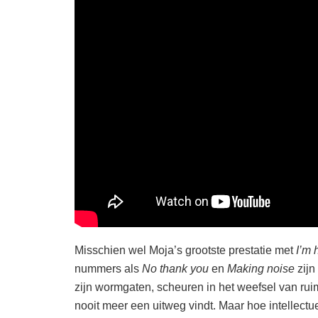
Misschien wel Moja’s grootste prestatie met
I’m 
nummers als
No thank you
en
Making noise
zijn
zijn wormgaten, scheuren in het weefsel van ruim
nooit meer een uitweg vindt. Maar hoe intellect