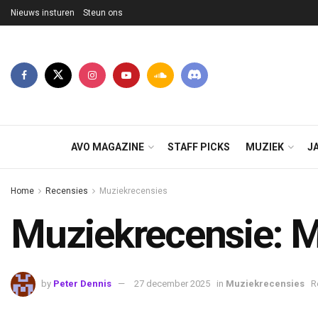
Nieuws insturen
Steun ons
AVO MAGAZINE
STAFF PICKS
MUZIEK
J
Home
Recensies
Muziekrecensies
Muziekrecensie: Mo
by
Peter Dennis
27 december 2025
in
Muziekrecensies
R