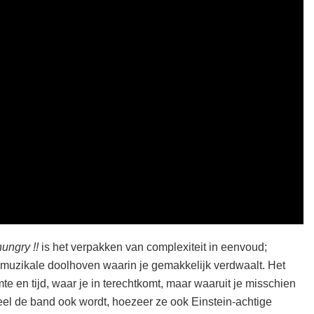
hungry !!
is het verpakken van complexiteit in eenvoud;
 muzikale doolhoven waarin je gemakkelijk verdwaalt. Het
te en tijd, waar je in terechtkomt, maar waaruit je misschien
ueel de band ook wordt, hoezeer ze ook Einstein-achtige