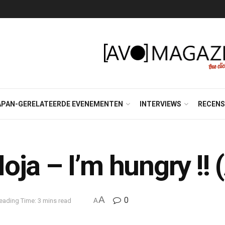
APAN-GERELATEERDE EVENEMENTEN
INTERVIEWS
RECENS
ja – I’m hungry !!
A
0
eading Time: 3 mins read
A