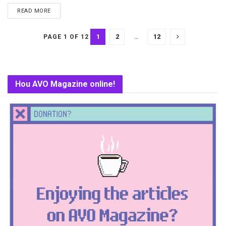
DETAILS
READ MORE
1
2
…
12
PAGE 1 OF 12
Hou AVO Magazine online!