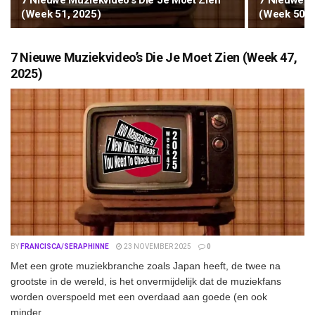
7 Nieuwe Muziekvideo’s Die Je Moet Zien
7 Nieuwe M
(Week 51, 2025)
(Week 50, 
7 Nieuwe Muziekvideo’s Die Je Moet Zien (Week 47,
2025)
BY
FRANCISCA/SERAPHINNE
23 NOVEMBER 2025
0
Met een grote muziekbranche zoals Japan heeft, de twee na
grootste in de wereld, is het onvermijdelijk dat de muziekfans
worden overspoeld met een overdaad aan goede (en ook
minder...