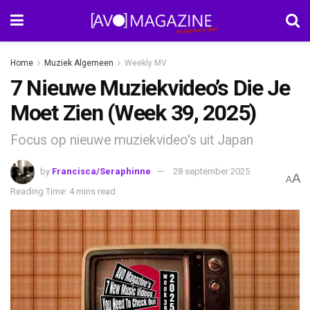
Home
Muziek Algemeen
Weekly MV
7 Nieuwe Muziekvideo’s Die Je
Moet Zien (Week 39, 2025)
Focus op nieuwe muziekvideo's uit Japan
by
Francisca/Seraphinne
28 september 2025
A
A
Reading Time: 4 mins read