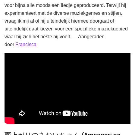
voor bijna alle moods een liedje geproduceerd. Terwijl hij
experimenteert met de diverse muziekgenres en stijlen,
vraag ik mij af of hij uiteindelijk hiermee doorgaat of
uiteindelijk gaat kiezen voor een specifieke muziekgebied
waar hij zich het beste bij voelt. — Aangeraden
door
Francisca