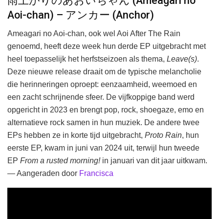
雨上がりのあおいちゃん (Ameagari no
Aoi-chan) – アンカー (Anchor)
Ameagari no Aoi-chan, ook wel Aoi After The Rain
genoemd, heeft deze week hun derde EP uitgebracht met
heel toepasselijk het herfstseizoen als thema,
Leave(s)
.
Deze nieuwe release draait om de typische melancholie
die herinneringen oproept: eenzaamheid, weemoed en
een zacht schrijnende sfeer. De vijfkoppige band werd
opgericht in 2023 en brengt pop, rock, shoegaze, emo en
alternatieve rock samen in hun muziek. De andere twee
EPs hebben ze in korte tijd uitgebracht,
Proto Rain
, hun
eerste EP, kwam in juni van 2024 uit, terwijl hun tweede
EP
From a rusted morning!
in januari van dit jaar uitkwam.
— Aangeraden door
Francisca