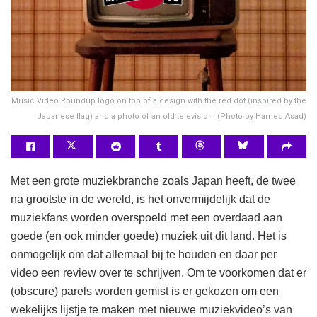
Music Video Roundup logo on top of a design with the red dot (inspired by the
Japanese flag) and a photo of an old television. (Photo by Hamed Asad)
Met een grote muziekbranche zoals Japan heeft, de twee
na grootste in de wereld, is het onvermijdelijk dat de
muziekfans worden overspoeld met een overdaad aan
goede (en ook minder goede) muziek uit dit land. Het is
onmogelijk om dat allemaal bij te houden en daar per
video een review over te schrijven. Om te voorkomen dat er
(obscure) parels worden gemist is er gekozen om een
wekelijks lijstje te maken met nieuwe muziekvideo’s van