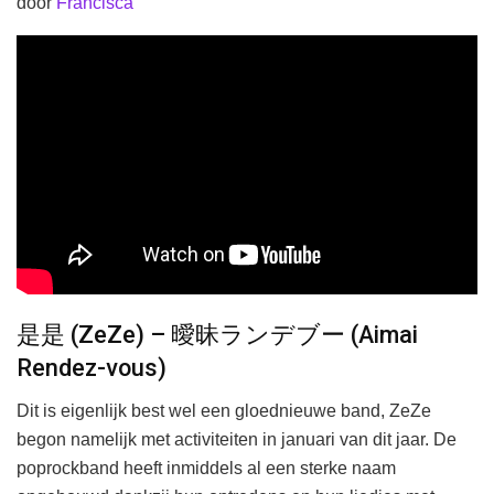
door
Francisca
是是 (ZeZe) – 曖昧ランデブー (Aimai
Rendez-vous)
Dit is eigenlijk best wel een gloednieuwe band, ZeZe
begon namelijk met activiteiten in januari van dit jaar. De
poprockband heeft inmiddels al een sterke naam