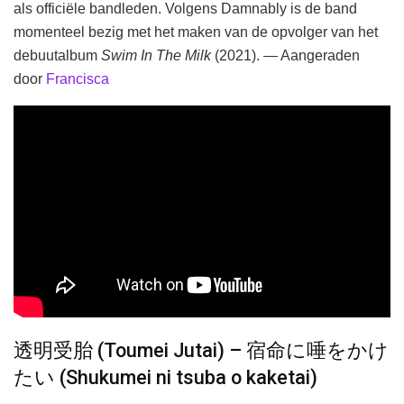
als officiële bandleden. Volgens Damnably is de band
momenteel bezig met het maken van de opvolger van het
debuutalbum
Swim In The Milk
(2021). — Aangeraden
door
Francisca
透明受胎 (Toumei Jutai) – 宿命に唾をかけ
たい (Shukumei ni tsuba o kaketai)