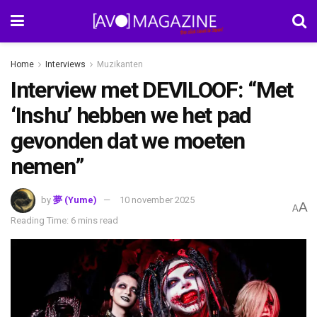
Home
Interviews
Muzikanten
Interview met DEVILOOF: “Met
‘Inshu’ hebben we het pad
gevonden dat we moeten
nemen”
by
夢 (Yume)
10 november 2025
A
A
Reading Time: 6 mins read