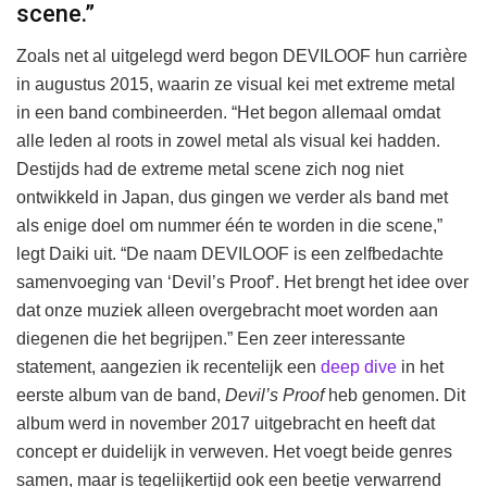
scene.”
Zoals net al uitgelegd werd begon DEVILOOF hun carrière
in augustus 2015, waarin ze visual kei met extreme metal
in een band combineerden. “Het begon allemaal omdat
alle leden al roots in zowel metal als visual kei hadden.
Destijds had de extreme metal scene zich nog niet
ontwikkeld in Japan, dus gingen we verder als band met
als enige doel om nummer één te worden in die scene,”
legt Daiki uit. “De naam DEVILOOF is een zelfbedachte
samenvoeging van ‘Devil’s Proof’. Het brengt het idee over
dat onze muziek alleen overgebracht moet worden aan
diegenen die het begrijpen.” Een zeer interessante
statement, aangezien ik recentelijk een
deep dive
in het
eerste album van de band,
Devil’s Proof
heb genomen. Dit
album werd in november 2017 uitgebracht en heeft dat
concept er duidelijk in verweven. Het voegt beide genres
samen, maar is tegelijkertijd ook een beetje verwarrend