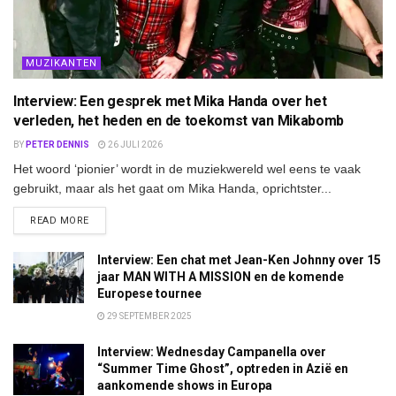
MUZIKANTEN
Interview: Een gesprek met Mika Handa over het
verleden, het heden en de toekomst van Mikabomb
BY
PETER DENNIS
26 JULI 2026
Het woord ‘pionier’ wordt in de muziekwereld wel eens te vaak
gebruikt, maar als het gaat om Mika Handa, oprichtster...
DETAILS
READ MORE
Interview: Een chat met Jean-Ken Johnny over 15
jaar MAN WITH A MISSION en de komende
Europese tournee
29 SEPTEMBER 2025
Interview: Wednesday Campanella over
“Summer Time Ghost”, optreden in Azië en
aankomende shows in Europa