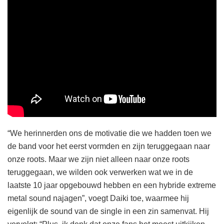
“We herinnerden ons de motivatie die we hadden toen we
de band voor het eerst vormden en zijn teruggegaan naar
onze roots. Maar we zijn niet alleen naar onze roots
teruggegaan, we wilden ook verwerken wat we in de
laatste 10 jaar opgebouwd hebben en een hybride extreme
metal sound najagen”, voegt Daiki toe, waarmee hij
eigenlijk de sound van de single in een zin samenvat. Hij