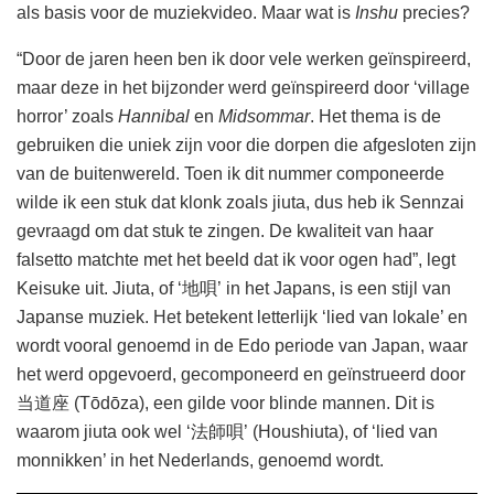
als basis voor de muziekvideo. Maar wat is
Inshu
precies?
“Door de jaren heen ben ik door vele werken geïnspireerd,
maar deze in het bijzonder werd geïnspireerd door ‘village
horror’ zoals
Hannibal
en
Midsommar
. Het thema is de
gebruiken die uniek zijn voor die dorpen die afgesloten zijn
van de buitenwereld. Toen ik dit nummer componeerde
wilde ik een stuk dat klonk zoals jiuta, dus heb ik Sennzai
gevraagd om dat stuk te zingen. De kwaliteit van haar
falsetto matchte met het beeld dat ik voor ogen had”, legt
Keisuke uit. Jiuta, of ‘地唄’ in het Japans, is een stijl van
Japanse muziek. Het betekent letterlijk ‘lied van lokale’ en
wordt vooral genoemd in de Edo periode van Japan, waar
het werd opgevoerd, gecomponeerd en geïnstrueerd door
当道座 (Tōdōza), een gilde voor blinde mannen. Dit is
waarom jiuta ook wel ‘法師唄’ (Houshiuta), of ‘lied van
monnikken’ in het Nederlands, genoemd wordt.