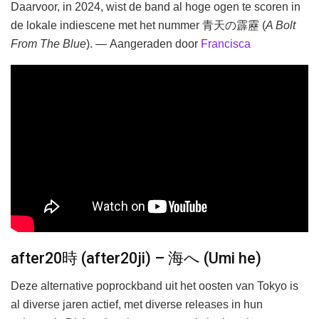
Daarvoor, in 2024, wist de band al hoge ogen te scoren in
de lokale indiescene met het nummer 青天の霹靂 (
A Bolt
From The Blue
). — Aangeraden door
Francisca
after20時 (after20ji) – 海へ (Umi he)
Deze alternative poprockband uit het oosten van Tokyo is
al diverse jaren actief, met diverse releases in hun