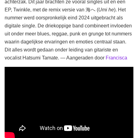
achterzak. Dit jaar brachten ze vooral singles uit en een
EP, Twinkle, met de remix versie van 海へ (
Umi he
). Het
nummer werd oorspronkelijk eind 2024 uitgebracht als
digitale single. De driekoppige band combineert invloeden
uit onder meer blues, reggae, punk en grunge tot nummers
waarin dagelijkse ervaringen en emoties centraal staan.
Dit alles wordt gedaan onder leiding van gitariste en
vocalist Hatsumi Tamate. — Aangeraden door
Francisca