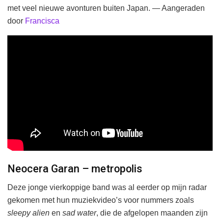
met veel nieuwe avonturen buiten Japan. — Aangeraden
door
Francisca
Neocera Garan – metropolis
Deze jonge vierkoppige band was al eerder op mijn radar
gekomen met hun muziekvideo’s voor nummers zoals
sleepy alien
en
sad water
, die de afgelopen maanden zijn