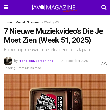
Home
Muziek Algemeen
Weekly MV
7 Nieuwe Muziekvideo’s Die Je
Moet Zien (Week 51, 2025)
Focus op nieuwe muziekvideo's uit Japan
by
Francisca/Seraphinne
21 december 2025
A
A
Reading Time: 4 mins read