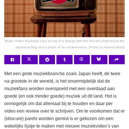
Music Video Roundup logo on top of a design with the red dot (inspired by the
Japanese flag) and a photo of an old television. (Photo by Hamed Asad)
Met een grote muziekbranche zoals Japan heeft, de twee
na grootste in de wereld, is het onvermijdelijk dat de
muziekfans worden overspoeld met een overdaad aan
goede (en ook minder goede) muziek uit dit land. Het is
onmogelijk om dat allemaal bij te houden en daar per
video een review over te schrijven. Om te voorkomen dat er
(obscure) parels worden gemist is er gekozen om een
wekelijks lijstje te maken met nieuwe muziekvideo’s van