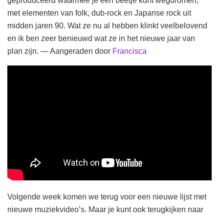
geproduceerd waarmee je een beetje kunt wegdromen,
met elementen van folk, dub-rock en Japanse rock uit
midden jaren 90. Wat ze nu al hebben klinkt veelbelovend
en ik ben zeer benieuwd wat ze in het nieuwe jaar van
plan zijn. — Aangeraden door
Francisca
Volgende week komen we terug voor een nieuwe lijst met
nieuwe muziekvideo’s. Maar je kunt ook terugkijken naar