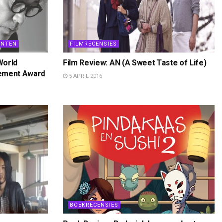
ENTEN
FILMRECENSIES
World
Film Review: AN (A Sweet Taste of Life)
vement Award
5 APRIL 2016
BOEKRECENSIES