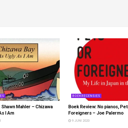
ES
BOEKRECENSIES
 Shawn Mahler – Chizawa
Boek Review: No pianos, Pet
As I Am
Foreigners – Joe Palermo
1
9 JUNI 2020