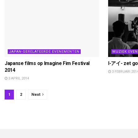
JAPAN-GERELATEERDE EVENEMENTEN
MUZIEK EVE
Japanse films op Imagine Fim Festival
I-アイ- zet go
2014
3 FEBRUARI 201
3 APRIL 2014
1
2
Next