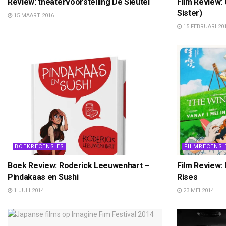
Review: theatervoorstelling De Sleutel
Film Review: 
Sister)
15 MAART 2016
15 FEBRUARI 20
BOEKRECENSIES
FILMRECENSI
Boek Review: Roderick Leeuwenhart –
Film Review:
Pindakaas en Sushi
Rises
1 JULI 2014
23 MEI 2014