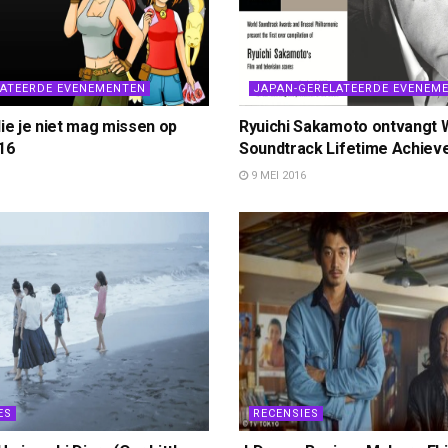
LATEERDE EVENEMENTEN
JAPAN-GERELATEERDE EVENEM
ie je niet mag missen op
Ryuichi Sakamoto ontvangt 
16
Soundtrack Lifetime Achie
9 MEI 2016
ES
RECENSIES