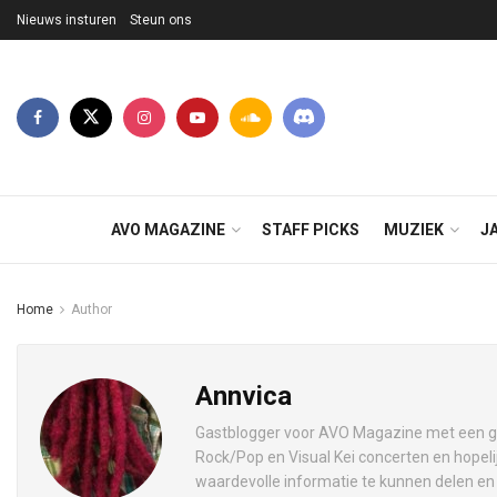
Nieuws insturen
Steun ons
AVO MAGAZINE
STAFF PICKS
MUZIEK
J
Home
Author
Annvica
Gastblogger voor AVO Magazine met een gro
Rock/Pop en Visual Kei concerten en hopeli
waardevolle informatie te kunnen delen en 