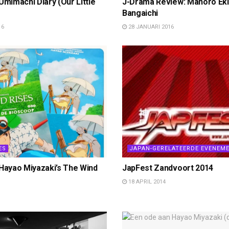
Umimachi Diary (Our Little
J-Drama Review: Mahoro Ek
Bangaichi
16
28 JANUARI 2016
ES
JAPAN-GERELATEERDE EVENEM
 Hayao Miyazaki’s The Wind
JapFest Zandvoort 2014
18 APRIL 2014