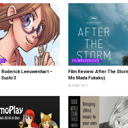
ES
FILMRECENSIES
 Roderick Leeuwenhart –
Film Review: After The Stor
 Sushi 3
Mo Mada Fukaku)
4 MEI 2017