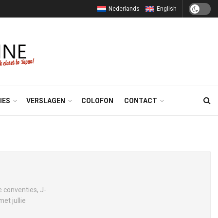
Nederlands
English
IES
VERSLAGEN
COLOFON
CONTACT
 conventies, J-
et jullie