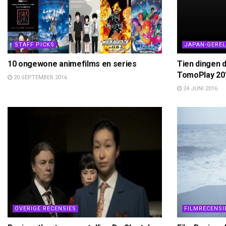
STAFF PICKS
JAPAN-GERE
10 ongewone animefilms en series
Tien dingen d
TomoPlay 20
20 SEPTEMBER 2016
24 JUNI 2016
OVERIGE RECENSIES
FILMRECENSI