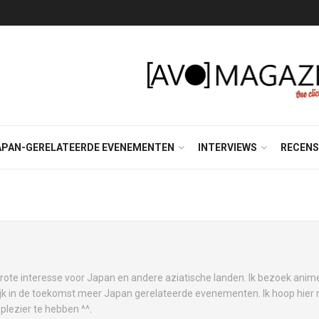
APAN-GERELATEERDE EVENEMENTEN
INTERVIEWS
RECENS
te interesse voor Japan en andere aziatische landen. Ik bezoek anime
jk in de toekomst meer Japan gerelateerde evenementen. Ik hoop hier m
plezier te hebben ^^.