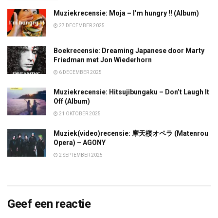
Muziekrecensie: Moja – I’m hungry !! (Album)
27 DECEMBER 2025
Boekrecensie: Dreaming Japanese door Marty
Friedman met Jon Wiederhorn
6 DECEMBER 2025
Muziekrecensie: Hitsujibungaku – Don’t Laugh It
Off (Album)
21 OKTOBER 2025
Muziek(video)recensie: 摩天楼オペラ (Matenrou
Opera) – AGONY
2 SEPTEMBER 2025
Geef een reactie