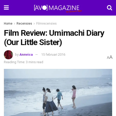
Home
Recensies
Filmrecensies
Film Review: Umimachi Diary
(Our Little Sister)
by
Annvica
15 februari 2016
A
A
Reading Time: 3 mins read