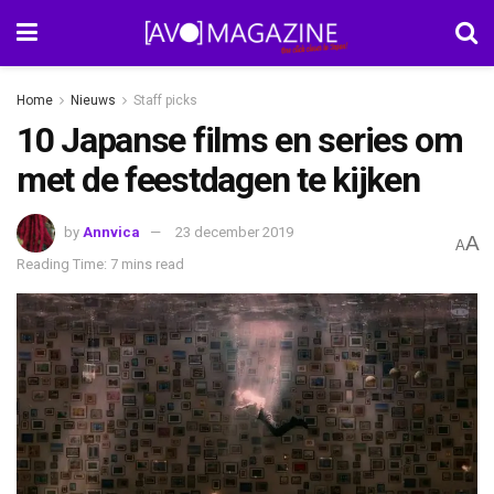
Home
Nieuws
Staff picks
10 Japanse films en series om
met de feestdagen te kijken
by
Annvica
23 december 2019
A
A
Reading Time: 7 mins read