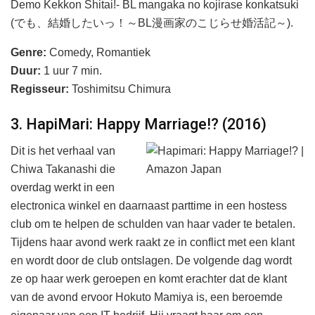
Demo Kekkon Shitai!- BL mangaka no kojirase konkatsuki
(でも、結婚したいっ！～BL漫画家のこじらせ婚活記～).
Genre:
Comedy, Romantiek
Duur:
1 uur 7 min.
Regisseur:
Toshimitsu Chimura
3. HapiMari: Happy Marriage!? (2016)
Dit is het verhaal van
Chiwa Takanashi die
overdag werkt in een
electronica winkel en daarnaast parttime in een hostess
club om te helpen de schulden van haar vader te betalen.
Tijdens haar avond werk raakt ze in conflict met een klant
en wordt door de club ontslagen. De volgende dag wordt
ze op haar werk geroepen en komt erachter dat de klant
van de avond ervoor Hokuto Mamiya is, een beroemde