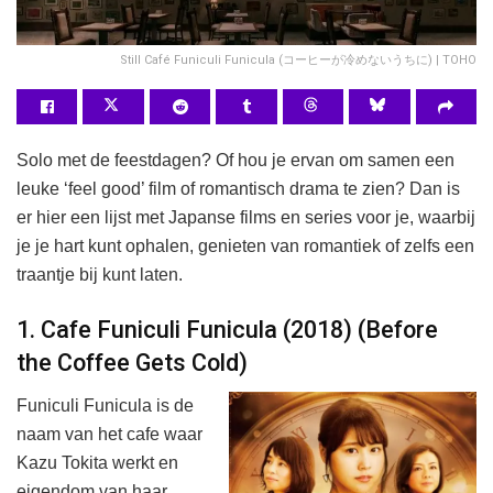
Still Café Funiculi Funicula (コーヒーが冷めないうちに) | TOHO
Solo met de feestdagen? Of hou je ervan om samen een
leuke ‘feel good’ film of romantisch drama te zien? Dan is
er hier een lijst met Japanse films en series voor je, waarbij
je je hart kunt ophalen, genieten van romantiek of zelfs een
traantje bij kunt laten.
1. Cafe Funiculi Funicula (2018) (Before
the Coffee Gets Cold)
Funiculi Funicula is de
naam van het cafe waar
Kazu Tokita werkt en
eigendom van haar