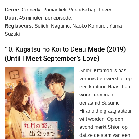
Genre:
Comedy, Romantiek, Vriendschap, Leven.
Duur:
45 minuten per episode.
Regisseurs:
Seiichi Nagumo, Naoko Komuro , Yuma
Suzuki
10. Kugatsu no Koi to Deau Made (2019)
(Until I Meet September’s Love)
Shiori Kitamori is pas
verhuisd en werkt bij op
een kantoor. Naast haar
woont een man
genaamd Susumu
Hirano die graag auteur
wilt worden. Op een
avond merkt Shiori op
dat ze de stem van een