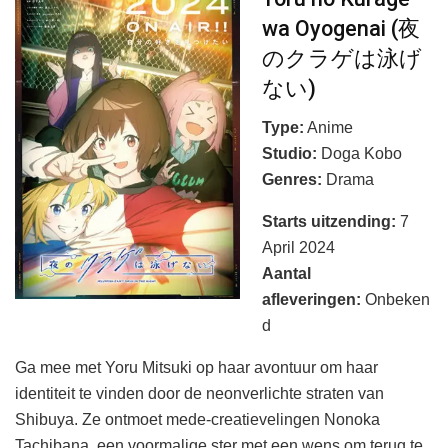
wa Oyogenai (夜
のクラゲは泳げ
ない)
Type:
Anime
Studio:
Doga Kobo
Genres:
Drama
Starts uitzending:
7
April 2024
Aantal
afleveringen
:
Onbeken
d
Ga mee met Yoru Mitsuki op haar avontuur om haar
identiteit te vinden door de neonverlichte straten van
Shibuya. Ze ontmoet mede-creatievelingen Nonoka
Tachibana, een voormalige ster met een wens om terug te