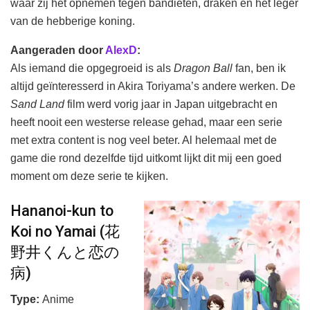
waar zij het opnemen tegen bandieten, draken en het leger
van de hebberige koning.
Aangeraden door
AlexD
:
Als iemand die opgegroeid is als
Dragon Ball
fan, ben ik
altijd geïnteresserd in Akira Toriyama’s andere werken. De
Sand Land
film werd vorig jaar in Japan uitgebracht en
heeft nooit een westerse release gehad, maar een serie
met extra content is nog veel beter. Al helemaal met de
game die rond dezelfde tijd uitkomt lijkt dit mij een goed
moment om deze serie te kijken.
Hananoi-kun to
Koi no Yamai (花
野井くんと恋の
病)
Type:
Anime