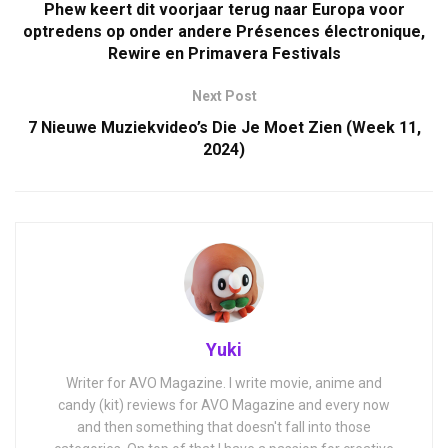
Phew keert dit voorjaar terug naar Europa voor
optredens op onder andere Présences électronique,
Rewire en Primavera Festivals
Next Post
7 Nieuwe Muziekvideo’s Die Je Moet Zien (Week 11,
2024)
Yuki
Writer for AVO Magazine. I write movie, anime and
candy (kit) reviews for AVO Magazine and every now
and then something that doesn't fall into those