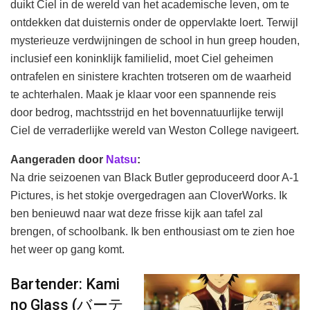
duikt Ciel in de wereld van het academische leven, om te
ontdekken dat duisternis onder de oppervlakte loert. Terwijl
mysterieuze verdwijningen de school in hun greep houden,
inclusief een koninklijk familielid, moet Ciel geheimen
ontrafelen en sinistere krachten trotseren om de waarheid
te achterhalen. Maak je klaar voor een spannende reis
door bedrog, machtsstrijd en het bovennatuurlijke terwijl
Ciel de verraderlijke wereld van Weston College navigeert.
Aangeraden door
Natsu
:
Na drie seizoenen van Black Butler geproduceerd door A-1
Pictures, is het stokje overgedragen aan CloverWorks. Ik
ben benieuwd naar wat deze frisse kijk aan tafel zal
brengen, of schoolbank. Ik ben enthousiast om te zien hoe
het weer op gang komt.
Bartender: Kami
no Glass (バーテ