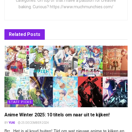
categories. On top of that I have a passion for creative
baking. Curious? https://www.muchmunchies.com/
Related
Posts
STAFF PICKS
Anime Winter 2025: 10 titels om naar uit te kijken!
BY
YUKI
25 DECEMBER 2024
Brr.. Het is al koud buiten! Tijd om wat nieuwe anime te kijken en