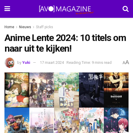
Home
Nieuws
Staff picks
Anime Lente 2024: 10 titels om
naar uit te kijken!
A
by
Yuki
17 maart 2024
Reading Time: 9 mins read
A