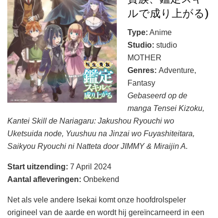
ルで成り上がる)
Type:
Anime
Studio:
studio
MOTHER
Genres:
Adventure,
Fantasy
Gebaseerd op de
manga Tensei Kizoku,
Kantei Skill de Nariagaru: Jakushou Ryouchi wo
Uketsuida node, Yuushuu na Jinzai wo Fuyashiteitara,
Saikyou Ryouchi ni Natteta door JIMMY & Miraijin A.
Start uitzending:
7 April 2024
Aantal afleveringen
:
Onbekend
Net als vele andere Isekai komt onze hoofdrolspeler
origineel van de aarde en wordt hij gereïncarneerd in een