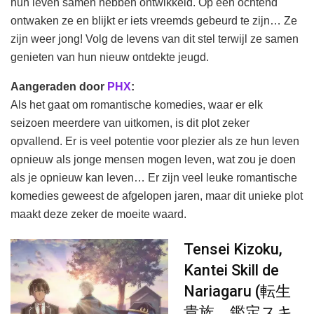
hun leven samen hebben ontwikkeld. Op een ochtend
ontwaken ze en blijkt er iets vreemds gebeurd te zijn… Ze
zijn weer jong! Volg de levens van dit stel terwijl ze samen
genieten van hun nieuw ontdekte jeugd.
Aangeraden door
PHX
:
Als het gaat om romantische komedies, waar er elk
seizoen meerdere van uitkomen, is dit plot zeker
opvallend. Er is veel potentie voor plezier als ze hun leven
opnieuw als jonge mensen mogen leven, wat zou je doen
als je opnieuw kan leven… Er zijn veel leuke romantische
komedies geweest de afgelopen jaren, maar dit unieke plot
maakt deze zeker de moeite waard.
Tensei Kizoku,
Kantei Skill de
Nariagaru (転生
貴族、鑑定スキ