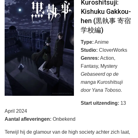
Kuroshitsuji:
Kishuku Gakkou-
hen (黒執事 寄宿
学校編)
Type:
Anime
Studio:
CloverWorks
Genres:
Action,
Fantasy, Mystery
Gebaseerd op de
manga Kuroshitsuji
door Yana Toboso.
Start uitzending
:
13
April 2024
Aantal afleveringen
:
Onbekend
Terwijl hij de glamour van de high society achter zich laat,