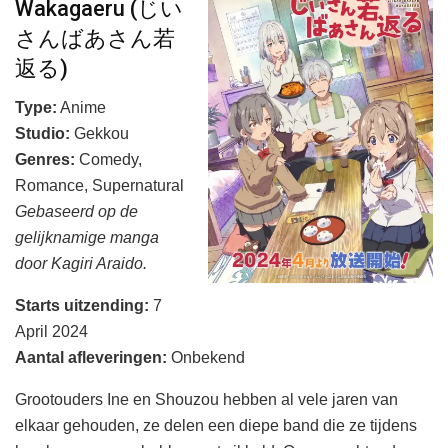
Wakagaeru (じい
さんばあさん若
返る)
Type:
Anime
Studio:
Gekkou
Genres:
Comedy,
Romance, Supernatural
Gebaseerd op de
gelijknamige manga
door Kagiri Araido.
Starts uitzending:
7
April 2024
A
antal afleveringen
:
Onbekend
Grootouders Ine en Shouzou hebben al vele jaren van
elkaar gehouden, ze delen een diepe band die ze tijdens