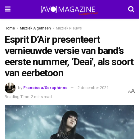
Home
Muziek Algemeen
Muziek Nieuws
Esprit D’Air presenteert
vernieuwde versie van band’s
eerste nummer, ‘Deai’, als soort
van eerbetoon
by
Francisca/Seraphinne
2 december 2021
A
A
Reading Time: 2 mins read