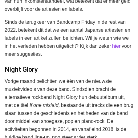
van hun inkomstenaandeel, wat betekent dat er meer geld
overblijft voor de artiesten en labels.
Sinds de terugkeer van Bandcamp Friday in de rest van
2022, betekent dit dat we een aantal Japanse artiesten en
labels in een artikel zullen belichten. Wil je weten wie we
in het verleden hebben uitgelicht? Kijk dan zeker
hier
voor
meer suggesties.
Night Glory
Vorige maand belichtten we één van de nieuwste
muziekvideo’s van deze band. Sindsdien bracht de
alternatieve rockband Night Glory hun debuutalbum uit,
met de titel
If one mislaid,
bestaande uit tracks die een brug
slaan tussen de geschiedenis en het heden van de band
door middel van shoegaze, pop en piano-rock. De
activiteiten begonnen in 2014, en vanaf eind 2018, is de
huidige band line-up, nog steeds vier sterk.