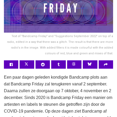
Text of "Bandcamp Friday" and "Suggestions September 2022" on top of a
radio, edited in a way that there was a glitch. The result is that there are more
radio's in the image. With added filters it is made colourful with the added
colours of red, blue and green and mixes of that.
Een paar dagen geleden kondigde Bandcamp plots aan
dat Bandcamp Friday zal terugkeren vanaf 2 september.
Daarna zullen ze doorgaan op 7 oktober, 4 november en 2
december. Sinds 2020 is Bandcamp Friday een manier om
artiesten en labels te steunen die getroffen zijn door de
COVID-19 pandemie. Op deze dagen ziet Bandcamp af