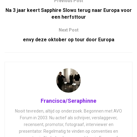
Previous Post
Na 3 jaar keert Sapphire Slows terug naar Europa voor
een herfsttour
Next Post
envy deze oktober op tour door Europa
Francisca/Seraphinne
Nooit tevreden, altijd op onderzoek. Begonnen met AVO
Forum in 2003. Nu actief als schrijver, verslaggever,
recensent, promotor, fotograaf, interviewer en
presentator. Regelmatig te vinden op conventies en