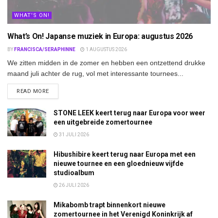
WHAT'S ON!
What’s On! Japanse muziek in Europa: augustus 2026
BY
FRANCISCA/SERAPHINNE
1 AUGUSTUS 2026
We zitten midden in de zomer en hebben een ontzettend drukke
maand juli achter de rug, vol met interessante tournees...
DETAILS
READ MORE
STONE LEEK keert terug naar Europa voor weer
een uitgebreide zomertournee
31 JULI 2026
Hibushibire keert terug naar Europa met een
nieuwe tournee en een gloednieuw vijfde
studioalbum
26 JULI 2026
Mikabomb trapt binnenkort nieuwe
zomertournee in het Verenigd Koninkrijk af