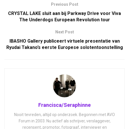
Previous Post
CRYSTAL LAKE sluit aan bij Parkway Drive voor Viva
The Underdogs European Revolution tour
Next Post
IBASHO Gallery publiceert virtuele presentatie van
Ryudai Takano’s eerste Europese solotentoonstelling
Francisca/Seraphinne
Nooit tevreden, altijd op onderzoek. Begonnen met AVO
Forum in 2003. Nu actief als schrijver, verslaggever,
recensent, promotor, fotograaf, interviewer en