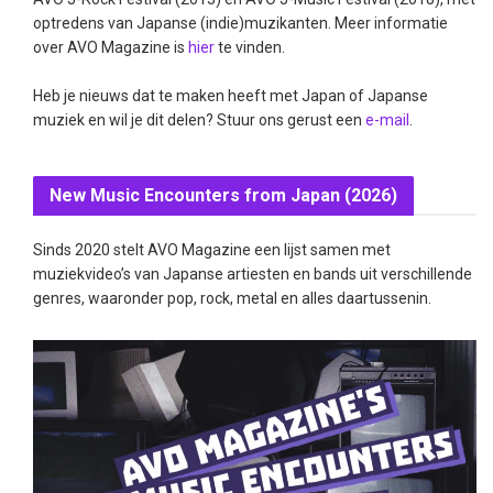
optredens van Japanse (indie)muzikanten. Meer informatie
over AVO Magazine is
hier
te vinden.
Heb je nieuws dat te maken heeft met Japan of Japanse
muziek en wil je dit delen? Stuur ons gerust een
e-mail
.
New Music Encounters from Japan (2026)
Sinds 2020 stelt AVO Magazine een lijst samen met
muziekvideo’s van Japanse artiesten en bands uit verschillende
genres, waaronder pop, rock, metal en alles daartussenin.