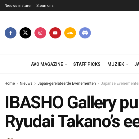
Nieuws insturen
Steun ons
AVO MAGAZINE
STAFF PICKS
MUZIEK
J
Home
Nieuws
Japan-gerelateerde Evenementen
Japanse Evenementen
IBASHO Gallery pub
Ryudai Takano’s ee