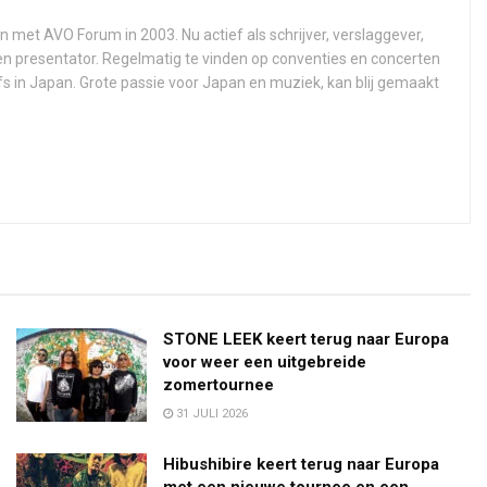
n met AVO Forum in 2003. Nu actief als schrijver, verslaggever,
 en presentator. Regelmatig te vinden op conventies en concerten
fs in Japan. Grote passie voor Japan en muziek, kan blij gemaakt
STONE LEEK keert terug naar Europa
voor weer een uitgebreide
zomertournee
31 JULI 2026
Hibushibire keert terug naar Europa