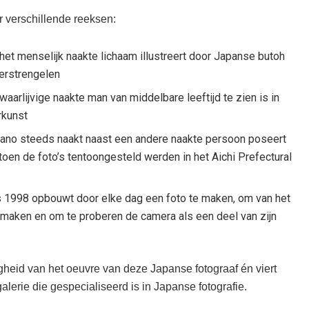
r verschillende reeksen:
het menselijk naakte lichaam illustreert door Japanse butoh
verstrengelen
aarlijvige naakte man van middelbare leeftijd te zien is in
rkunst
akano steeds naakt naast een andere naakte persoon poseert
toen de foto’s tentoongesteld werden in het Aichi Prefectural
s 1998 opbouwt door elke dag een foto te maken, om van het
 maken en om te proberen de camera als een deel van zijn
igheid van het oeuvre van deze Japanse fotograaf én viert
galerie die gespecialiseerd is in Japanse fotografie.