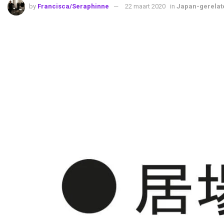
by
Francisca/Seraphinne
22 maart 2020
in
Japan-gerelat