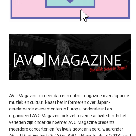
AVO Magazine is meer dan een online magazine over Japanse
muziek en cultuur. Naast het informeren over Japan-
gerelateerde evenementen in Europa, ondersteunt en
organiseert AVO Magazine ook zelf diverse activiteiten. In het
verleden zijn onder de noemer AVO Magazine presents
meerdere concerten en festivals georganiseerd, waaronder
AVO J-Rock Festival (2013) en AVO J-Music Festival (2018), met