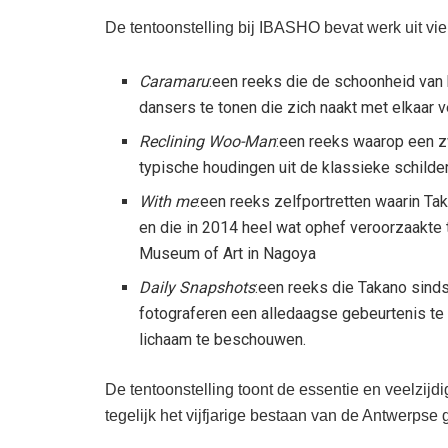
De tentoonstelling bij IBASHO bevat werk uit vie
Caramaru
:een reeks die de schoonheid van 
dansers te tonen die zich naakt met elkaar 
Reclining Woo-Man
:een reeks waarop een zw
typische houdingen uit de klassieke schilde
With me
:een reeks zelfportretten waarin T
en die in 2014 heel wat ophef veroorzaakte 
Museum of Art in Nagoya
Daily Snapshots
:een reeks die Takano sind
fotograferen een alledaagse gebeurtenis te
lichaam te beschouwen.
De tentoonstelling toont de essentie en veelzijd
tegelijk het vijfjarige bestaan van de Antwerpse 