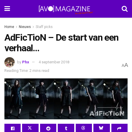
Home
Nieuws
Staff picks
AdFicTioN – De start van een
verhaal…
by
Phx
4 september 2018
A
A
Reading Time: 2 mins read