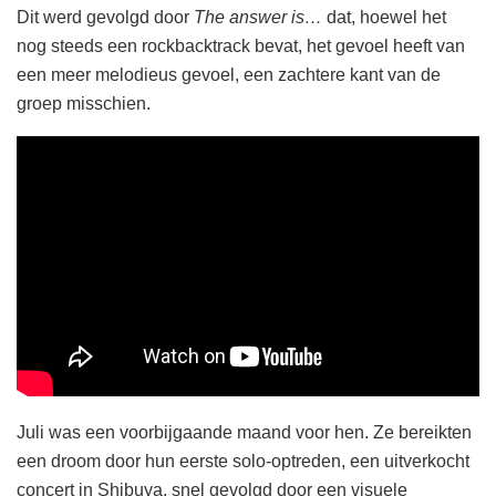
Dit werd gevolgd door
The answer is…
dat, hoewel het
nog steeds een rockbacktrack bevat, het gevoel heeft van
een meer melodieus gevoel, een zachtere kant van de
groep misschien.
Juli was een voorbijgaande maand voor hen. Ze bereikten
een droom door hun eerste solo-optreden, een uitverkocht
concert in Shibuya, snel gevolgd door een visuele