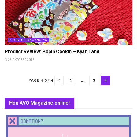
PRODUCTRECENSIES
Product Review: Popin Cookin – Kyan Land
25 OKTOBER 2016
1
…
3
4
PAGE 4 OF 4
Hou AVO Magazine online!