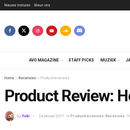
Nieuws insturen
Steun ons
AVO MAGAZINE
STAFF PICKS
MUZIEK
J
Home
Recensies
Productrecensies
Product Review: 
by
Yuki
24 januari 2017
in
Productrecensies
,
Recensies
R