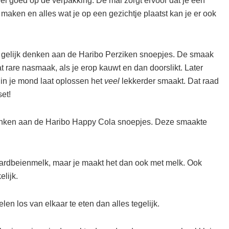
eheel goed op de verpakking. De mal zorgt ervoor dat je een
 maken en alles wat je op een gezichtje plaatst kan je er ook
gelijk denken aan de Haribo Perziken snoepjes. De smaak
rare nasmaak, als je erop kauwt en dan doorslikt. Later
n in je mond laat oplossen het
veel
lekkerder smaakt. Dat raad
et!
enken aan de Haribo Happy Cola snoepjes. Deze smaakte
ardbeienmelk, maar je maakt het dan ook met melk. Ook
lijk.
len los van elkaar te eten dan alles tegelijk.