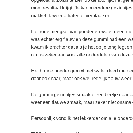
opgelost is. Zoals te zien op de foto lijkt het g
mooi resultaat krijgt. Je kan meerdere gezichtjes
makkelijk weer afhalen of verplaatsen.
Het rode mengsel van poeder en water deed me 
was echter erg flauw en deze gummi had een wat 
kwam ik erachter dat als je het op je tong legt e
ik dus zeker aan voor alle onderdelen van deze s
Het bruine poeder gemixt met water deed me d
daar ook naar, maar ook wel redelijk flauw weer.
De gummi gezichtjes smaakte een beetje naar a
weer een flauwe smaak, maar zeker niet onsmake
Persoonlijk vond ik het lekkerder om alle onderde