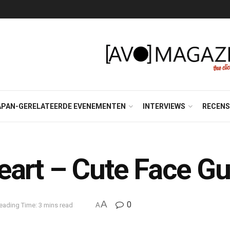
APAN-GERELATEERDE EVENEMENTEN
INTERVIEWS
RECENS
Heart – Cute Face 
A
0
eading Time: 3 mins read
A