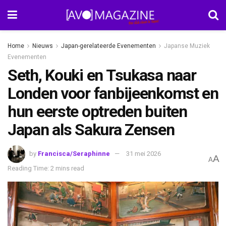
Home
Nieuws
Japan-gerelateerde Evenementen
Japanse Muziek
Evenementen
Seth, Kouki en Tsukasa naar
Londen voor fanbijeenkomst en
hun eerste optreden buiten
Japan als Sakura Zensen
by
Francisca/Seraphinne
31 mei 2026
A
A
Reading Time: 2 mins read