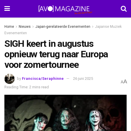
Home
Nieuws
Japan-gerelateerde Evenementen
Japanse Muziek
Evenementen
SIGH keert in augustus
opnieuw terug naar Europa
voor zomertournee
by
Francisca/Seraphinne
26 juni 2025
A
A
Reading Time: 2 mins read