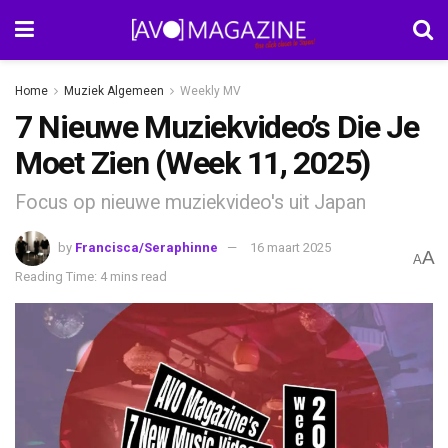
Home
Muziek Algemeen
Weekly MV
7 Nieuwe Muziekvideo’s Die Je
Moet Zien (Week 11, 2025)
Focus op nieuwe muziekvideo's uit Japan
by
Francisca/Seraphinne
16 maart 2025
A
A
Reading Time: 4 mins read