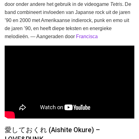
door onder andere het gebruik in de videogame
Tetris
. De
band combineert invloeden van Japanse rock uit de jaren
’90 en 2000 met Amerikaanse indierock, punk en emo uit
de jaren ’90, en heeft diepe teksten en energieke
melodieën. — Aangeraden door
Francisca
愛しておくれ (Aishite Okure) –