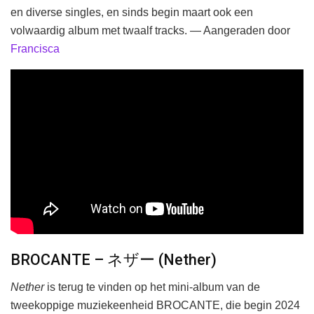
en diverse singles, en sinds begin maart ook een
volwaardig album met twaalf tracks. — Aangeraden door
Francisca
BROCANTE – ネザー (Nether)
Nether
is terug te vinden op het mini-album van de
tweekoppige muziekeenheid BROCANTE, die begin 2024