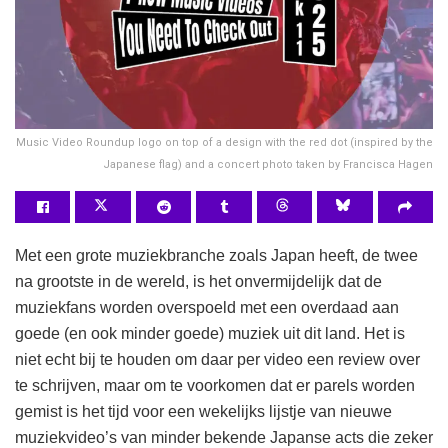
Music Video Roundup logo on top of a design with the red dot (inspired by the
Japanese flag) and a concert photo taken by Francisca Hagen
Met een grote muziekbranche zoals Japan heeft, de twee
na grootste in de wereld, is het onvermijdelijk dat de
muziekfans worden overspoeld met een overdaad aan
goede (en ook minder goede) muziek uit dit land. Het is
niet echt bij te houden om daar per video een review over
te schrijven, maar om te voorkomen dat er parels worden
gemist is het tijd voor een wekelijks lijstje van nieuwe
muziekvideo’s van minder bekende Japanse acts die zeker