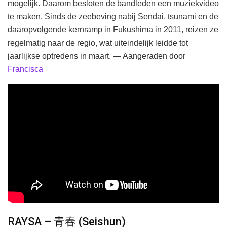
mogelijk. Daarom besloten de bandleden een muziekvideo
te maken. Sinds de zeebeving nabij Sendai, tsunami en de
daaropvolgende kernramp in Fukushima in 2011, reizen ze
regelmatig naar de regio, wat uiteindelijk leidde tot
jaarlijkse optredens in maart. — Aangeraden door
Francisca
RAYSA – 青春 (Seishun)