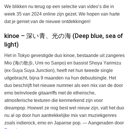
We blikken nu terug op een selectie van video’s die in
week 35 van 2024 online zijn gezet. We hopen van harte
dat je geniet van de nieuwe ontdekkingen!
kinoe – 深い青、光の海 (Deep blue, sea of
light)
Het in Tokyo gevestigde duo kinoe, bestaande uit zangeres
Mio (海の散歩, Umi no Sanpo) en bassist Shoya Yarimizu
(ex-Suya Suya Junction), heeft net hun tweede single
uitgebracht, bijna 9 maanden na hun debuutsingle. Het
duo beschrijft het nieuwe nummer als een mix van de door
emo beïnvloede gitaarriffs met de etherische,
atmosferische texturen die kenmerkend zijn voor
dreampop. Hoewel ze nog best wel nieuw zijn, valt het duo
nu al op door hun aantrekkelijke mix van muziekgenres
zoals indierock, emo en Japanse pop. — Aangeraden door