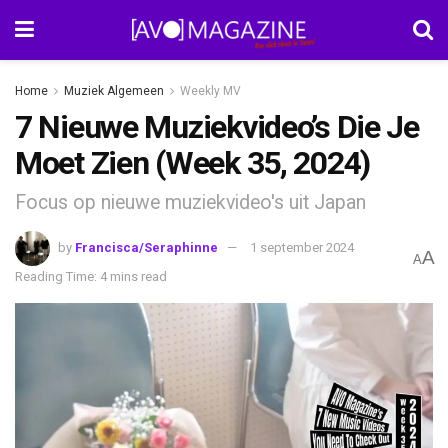
Home
Muziek Algemeen
Weekly MV
7 Nieuwe Muziekvideo’s Die Je
Moet Zien (Week 35, 2024)
Focus op nieuwe muziekvideo's uit Japan
by
Francisca/Seraphinne
1 september 2024
A
A
Reading Time: 4 mins read