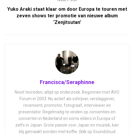
Yuko Araki staat klaar om door Europa te touren met
zeven shows ter promotie van nieuwe album
‘Zenjitsutan’
Francisca/Seraphinne
Nooit tevreden, altijd op onderzoek. Begonnen met AVO
Forum in 2003. Nu actief als schrijver, verslaggever,
recensent, promotor, fotograaf, interviewer en
presentator. Regelmatig te vinden op conventies en
concerten in Nederland en soms elders in Europa of
zelfs in Japan. Grote passie voor Japan en muziek, kan
blij gemaakt worden met koffie. (klik op Soundcloud