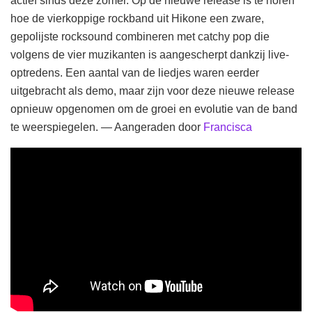
actief sinds deze zomer. Op de nieuwe release is te horen
hoe de vierkoppige rockband uit Hikone een zware,
gepolijste rocksound combineren met catchy pop die
volgens de vier muzikanten is aangescherpt dankzij live-
optredens. Een aantal van de liedjes waren eerder
uitgebracht als demo, maar zijn voor deze nieuwe release
opnieuw opgenomen om de groei en evolutie van de band
te weerspiegelen. — Aangeraden door
Francisca