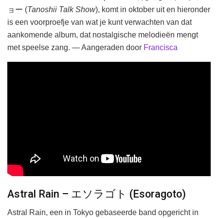
ョー (
Tanoshii Talk Show
), komt in oktober uit en hieronder
is een voorproefje van wat je kunt verwachten van dat
aankomende album, dat nostalgische melodieën mengt
met speelse zang. — Aangeraden door
Francisca
Astral Rain – エソラゴト (Esoragoto)
Astral Rain, een in Tokyo gebaseerde band opgericht in