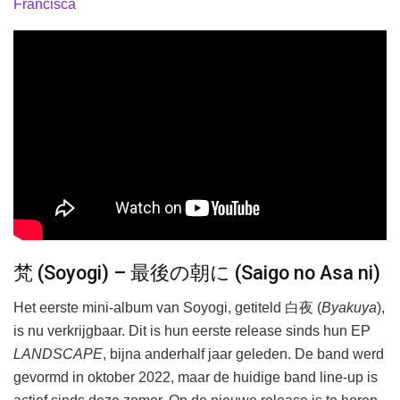
Francisca
梵 (Soyogi) – 最後の朝に (Saigo no Asa ni)
Het eerste mini-album van Soyogi, getiteld 白夜 (
Byakuya
),
is nu verkrijgbaar. Dit is hun eerste release sinds hun EP
LANDSCAPE
, bijna anderhalf jaar geleden. De band werd
gevormd in oktober 2022, maar de huidige band line-up is