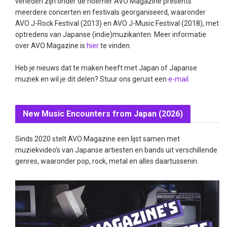
verleden zijn onder de noemer AVO Magazine presents
meerdere concerten en festivals georganiseerd, waaronder
AVO J-Rock Festival (2013) en AVO J-Music Festival (2018), met
optredens van Japanse (indie)muzikanten. Meer informatie
over AVO Magazine is
hier
te vinden.
Heb je nieuws dat te maken heeft met Japan of Japanse
muziek en wil je dit delen? Stuur ons gerust een
e-mail
.
New Music Encounters from Japan (2026)
Sinds 2020 stelt AVO Magazine een lijst samen met
muziekvideo’s van Japanse artiesten en bands uit verschillende
genres, waaronder pop, rock, metal en alles daartussenin.