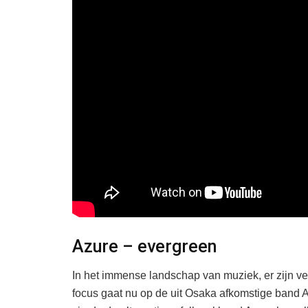
Azure – evergreen
In het immense landschap van muziek, er zijn v
focus gaat nu op de uit Osaka afkomstige band Az