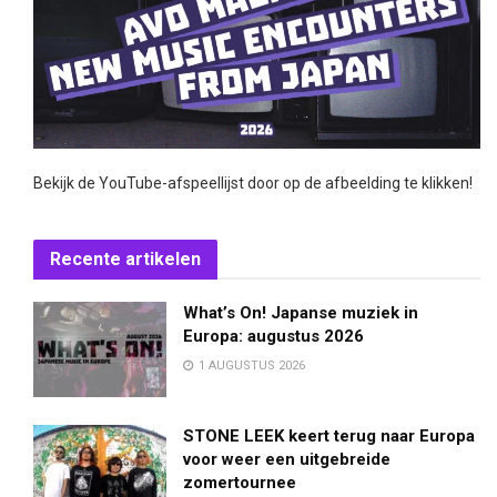
Bekijk de YouTube-afspeellijst door op de afbeelding te klikken!
Recente artikelen
What’s On! Japanse muziek in
Europa: augustus 2026
1 AUGUSTUS 2026
STONE LEEK keert terug naar Europa
voor weer een uitgebreide
zomertournee