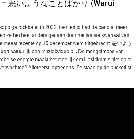
s) – 悪いようなことばかり (Warui
oppige rockband in 2022, toentertijd had de band al meer
en ze het heel anders gedaan door het laatste kwartaal van
ij de meest recente op 15 december werd uitgebracht: 悪いよう
hoort natuurlijk een muziekvideo bij. De mengelmoes van
rebelse energie maakt het moeilijk om Hasirikomis niet op te
rwachten? Allereerst: optredens. Ze staan op de bucketlist.