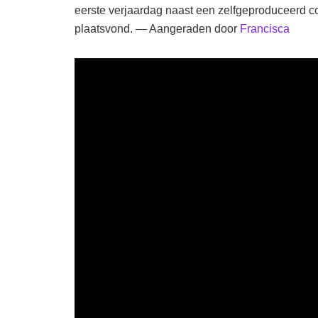
eerste verjaardag naast een zelfgeproduceerd c
plaatsvond. — Aangeraden door
Francisca