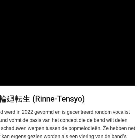
輪廻転生 (Rinne-Tensyo)
d werd in 2022 gevormd en is gecentreerd rondom vocalist
sound vormt de basis van het concept die de band wilt delen
die schaduwen werpen tussen de popmelodieën. Ze hebben net
het kan ergens gezien worden als een viering van de band’s