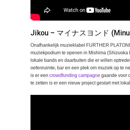
Jikou – マイナスヨンド (Minu
Onafhankelijk muzieklabel FURTHER PLATONIC, 
muziekpodium te openen in Mishima (Shizuoka 
lokale bands en daarbuiten die er willen optred
oefenruimte, bar en een plek om muziek op te n
is er een
crowdfunding campagne
gaande voor d
te zetten is er een nieuw project gestart met l