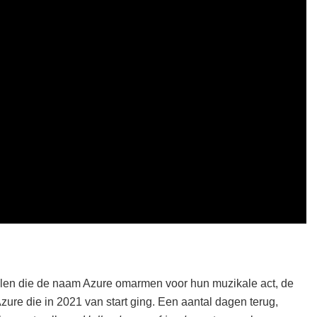
elen die de naam Azure omarmen voor hun muzikale act, de
ure die in 2021 van start ging. Een aantal dagen terug,