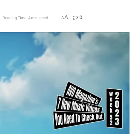
A
0
Reading Time: 4 mins read
A