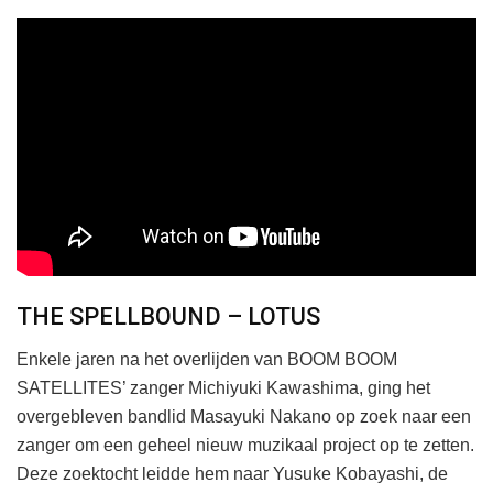
THE SPELLBOUND – LOTUS
Enkele jaren na het overlijden van BOOM BOOM
SATELLITES’ zanger Michiyuki Kawashima, ging het
overgebleven bandlid Masayuki Nakano op zoek naar een
zanger om een geheel nieuw muzikaal project op te zetten.
Deze zoektocht leidde hem naar Yusuke Kobayashi, de