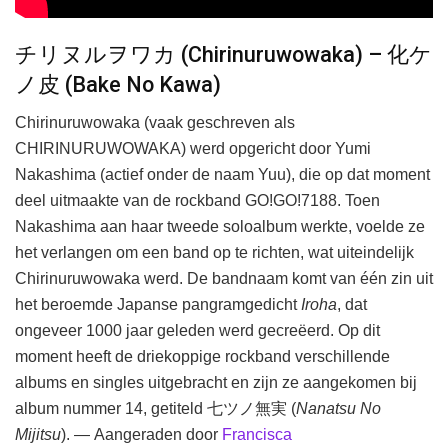
チリヌルヲワカ (Chirinuruwowaka) – 化ケ
ノ皮 (Bake No Kawa)
Chirinuruwowaka (vaak geschreven als
CHIRINURUWOWAKA) werd opgericht door Yumi
Nakashima (actief onder de naam Yuu), die op dat moment
deel uitmaakte van de rockband GO!GO!7188. Toen
Nakashima aan haar tweede soloalbum werkte, voelde ze
het verlangen om een band op te richten, wat uiteindelijk
Chirinuruwowaka werd. De bandnaam komt van één zin uit
het beroemde Japanse pangramgedicht
Iroha
, dat
ongeveer 1000 jaar geleden werd gecreëerd. Op dit
moment heeft de driekoppige rockband verschillende
albums en singles uitgebracht en zijn ze aangekomen bij
album nummer 14, getiteld 七ツノ無実 (
Nanatsu No
Mijitsu
). — Aangeraden door
Francisca