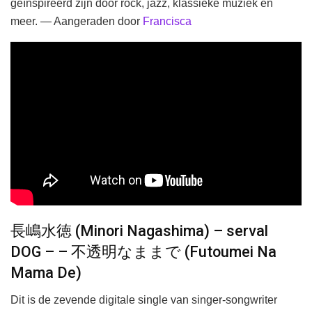
geïnspireerd zijn door rock, jazz, klassieke muziek en
meer. — Aangeraden door
Francisca
長嶋水徳 (Minori Nagashima) – serval
DOG – – 不透明なままで (Futoumei Na
Mama De)
Dit is de zevende digitale single van singer-songwriter