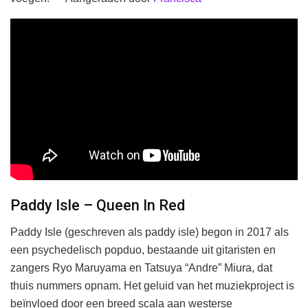
Paddy Isle – Queen In Red
Paddy Isle (geschreven als paddy isle) begon in 2017 als
een psychedelisch popduo, bestaande uit gitaristen en
zangers Ryo Maruyama en Tatsuya “Andre” Miura, dat
thuis nummers opnam. Het geluid van het muziekproject is
beïnvloed door een breed scala aan westerse