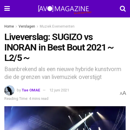
Home
Verslagen
Muziek Evenementen
Liveverslag: SUGIZO vs
INORAN in Best Bout 2021～
L2/5～
Baanbrekend als een nieuwe hybride kunstvorm
die de grenzen van livemuziek overstijgt
by
Tae OMAE
12 juni 2021
A
A
Reading Time: 4 mins read