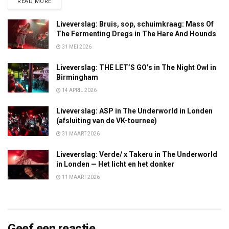
DETAILS
READ MORE
Liveverslag: Bruis, sop, schuimkraag: Mass Of
The Fermenting Dregs in The Hare And Hounds
31 MEI 2026
Liveverslag: THE LET’S GO’s in The Night Owl in
Birmingham
14 APRIL 2026
Liveverslag: ASP in The Underworld in Londen
(afsluiting van de VK-tournee)
31 MAART 2026
Liveverslag: Verde/ x Takeru in The Underworld
in Londen — Het licht en het donker
11 MAART 2026
Geef een reactie