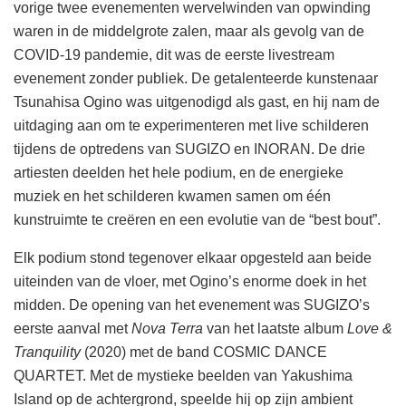
vorige twee evenementen wervelwinden van opwinding
waren in de middelgrote zalen, maar als gevolg van de
COVID-19 pandemie, dit was de eerste livestream
evenement zonder publiek. De getalenteerde kunstenaar
Tsunahisa Ogino was uitgenodigd als gast, en hij nam de
uitdaging aan om te experimenteren met live schilderen
tijdens de optredens van SUGIZO en INORAN. De drie
artiesten deelden het hele podium, en de energieke
muziek en het schilderen kwamen samen om één
kunstruimte te creëren en een evolutie van de “best bout”.
Elk podium stond tegenover elkaar opgesteld aan beide
uiteinden van de vloer, met Ogino’s enorme doek in het
midden. De opening van het evenement was SUGIZO’s
eerste aanval met
Nova Terra
van het laatste album
Love &
Tranquility
(2020) met de band COSMIC DANCE
QUARTET. Met de mystieke beelden van Yakushima
Island op de achtergrond, speelde hij op zijn ambient