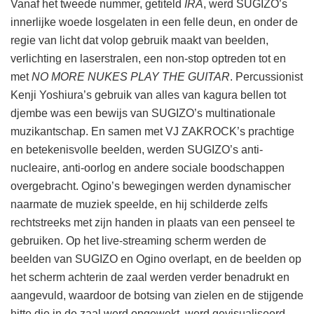
Vanaf het tweede nummer, getiteld
IRA
, werd SUGIZO’s
innerlijke woede losgelaten in een felle deun, en onder de
regie van licht dat volop gebruik maakt van beelden,
verlichting en laserstralen, een non-stop optreden tot en
met
NO MORE NUKES PLAY THE GUITAR
. Percussionist
Kenji Yoshiura’s gebruik van alles van kagura bellen tot
djembe was een bewijs van SUGIZO’s multinationale
muzikantschap. En samen met VJ ZAKROCK’s prachtige
en betekenisvolle beelden, werden SUGIZO’s anti-
nucleaire, anti-oorlog en andere sociale boodschappen
overgebracht. Ogino’s bewegingen werden dynamischer
naarmate de muziek speelde, en hij schilderde zelfs
rechtstreeks met zijn handen in plaats van een penseel te
gebruiken. Op het live-streaming scherm werden de
beelden van SUGIZO en Ogino overlapt, en de beelden op
het scherm achterin de zaal werden verder benadrukt en
aangevuld, waardoor de botsing van zielen en de stijgende
hitte die in de zaal werd opgewekt, werd gevisualiseerd.