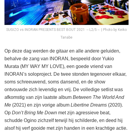
SUGIZO vs INORAN PRESENTS BEST BOUT 2021 ～L2/5～ | Photo by Keiko
Tanabe
Op deze dag werden de gitaar en alle andere geluiden,
behalve de zang van INORAN, bespeeld door Yukio
Murata (MY WAY MY LOVE), een goede vriend van
INORAN’s soloproject. De twee stonden tegenover elkaar,
soms schreeuwend, soms dansend, en de show
ontvouwde zich levendig en vrij. De volledige setlist was
afkomstig van zijn laatste album
Between The World And
Me
(2021) en zijn vorige album
Libertine Dreams
(2020).
Op
Don’t Bring Me Down
met zijn agressieve beat,
schudde Ogino zichzelf terwijl hij schilderde, en deed hij
alsof hij verf gooide met zijn handen in een krachtige actie.