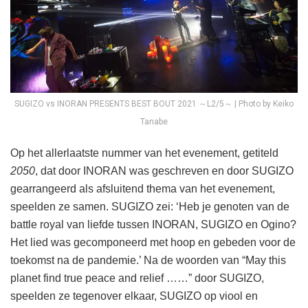
SUGIZO vs INORAN PRESENTS BEST BOUT 2021 ～L2/5～ | Photo by Keiko
Tanabe
Op het allerlaatste nummer van het evenement, getiteld
2050
, dat door INORAN was geschreven en door SUGIZO
gearrangeerd als afsluitend thema van het evenement,
speelden ze samen. SUGIZO zei: ‘Heb je genoten van de
battle royal van liefde tussen INORAN, SUGIZO en Ogino?
Het lied was gecomponeerd met hoop en gebeden voor de
toekomst na de pandemie.’ Na de woorden van “May this
planet find true peace and relief ……” door SUGIZO,
speelden ze tegenover elkaar, SUGIZO op viool en