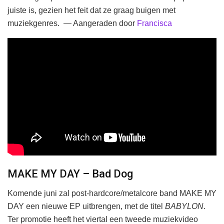
juiste is, gezien het feit dat ze graag buigen met
muziekgenres. — Aangeraden door
Francisca
MAKE MY DAY – Bad Dog
Komende juni zal post-hardcore/metalcore band MAKE MY
DAY een nieuwe EP uitbrengen, met de titel
BABYLON
.
Ter promotie heeft het viertal een tweede muziekvideo