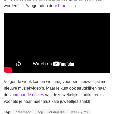
worden? — Aangeraden door
Francisca
Volgende week komen we terug voor een nieuwe lijst met
nieuwe muziekvideo’s. Maar je kunt ook terugkijken naar
de
voorgaande edities
van deze wekelijkse artikelreeks
voor als je naar meer muzikale juweeltjes snakt!
Tags:
dreampop
pop
Visual Kei
weekly mv