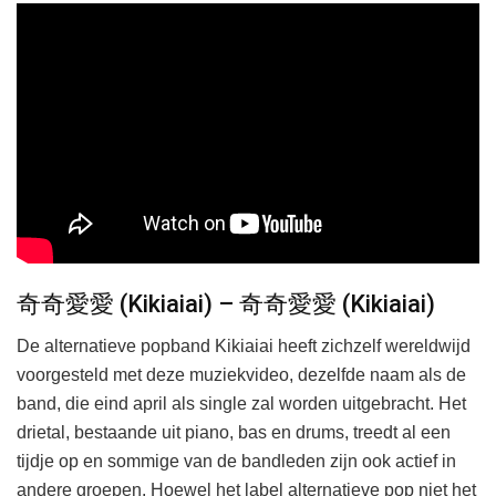
奇奇愛愛 (Kikiaiai) – 奇奇愛愛 (Kikiaiai)
De alternatieve popband Kikiaiai heeft zichzelf wereldwijd
voorgesteld met deze muziekvideo, dezelfde naam als de
band, die eind april als single zal worden uitgebracht. Het
drietal, bestaande uit piano, bas en drums, treedt al een
tijdje op en sommige van de bandleden zijn ook actief in
andere groepen. Hoewel het label alternatieve pop niet het