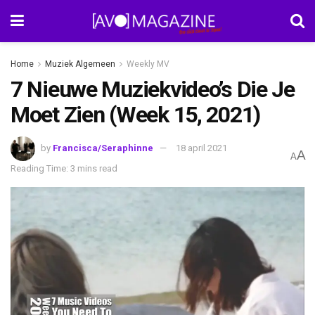
Home
Muziek Algemeen
Weekly MV
7 Nieuwe Muziekvideo’s Die Je
Moet Zien (Week 15, 2021)
by
Francisca/Seraphinne
18 april 2021
A
A
Reading Time: 3 mins read