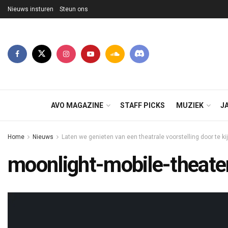
Nieuws insturen
Steun ons
AVO MAGAZINE
STAFF PICKS
MUZIEK
J
Home
Nieuws
Laten we genieten van een theatrale voorstelling door te k
moonlight-mobile-theate