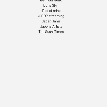
Get Your Genki
Idol is SHiT
iPod of mine
J-POP streaming
Japan Jams
Japone Artists
The Sushi Times