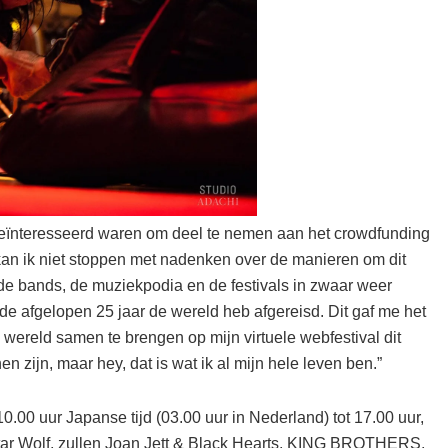
eïnteresseerd waren om deel te nemen aan het crowdfunding
kan ik niet stoppen met nadenken over de manieren om dit
de bands, de muziekpodia en de festivals in zwaar weer
k de afgelopen 25 jaar de wereld heb afgereisd. Dit gaf me het
 wereld samen te brengen op mijn virtuele webfestival dit
n zijn, maar hey, dat is wat ik al mijn hele leven ben.”
 10.00 uur Japanse tijd (03.00 uur in Nederland) tot 17.00 uur,
tar Wolf, zullen Joan Jett & Black Hearts, KING BROTHERS,