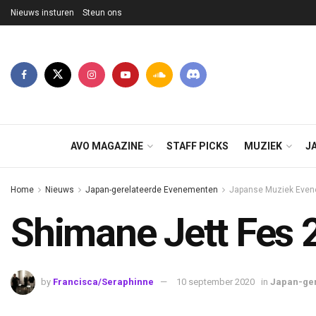
Nieuws insturen
Steun ons
AVO MAGAZINE
STAFF PICKS
MUZIEK
J
Home
Nieuws
Japan-gerelateerde Evenementen
Japanse Muziek Eve
Shimane Jett Fes 
by
Francisca/Seraphinne
10 september 2020
in
Japan-ge