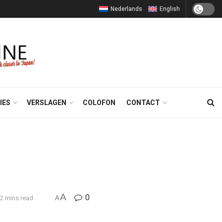
Nederlands
English
IES
VERSLAGEN
COLOFON
CONTACT
A
0
 2 mins read
A