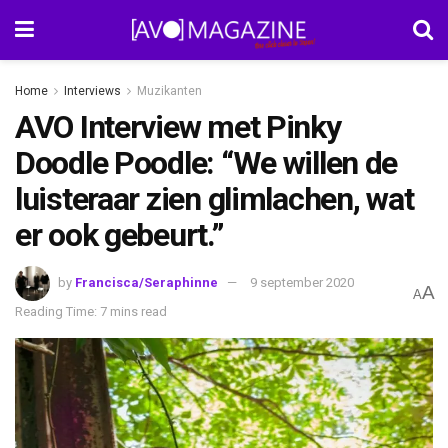
Home
Interviews
Muzikanten
AVO Interview met Pinky
Doodle Poodle: “We willen de
luisteraar zien glimlachen, wat
er ook gebeurt.”
by
Francisca/Seraphinne
9 september 2020
A
A
Reading Time: 7 mins read