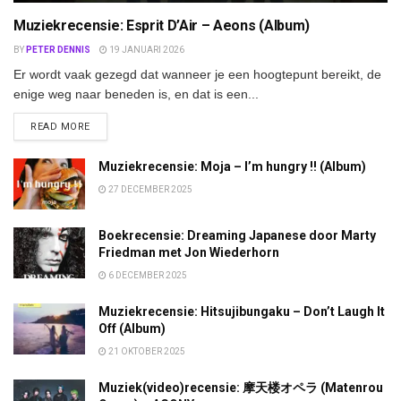
Muziekrecensie: Esprit D’Air – Aeons (Album)
BY
PETER DENNIS
19 JANUARI 2026
Er wordt vaak gezegd dat wanneer je een hoogtepunt bereikt, de
enige weg naar beneden is, en dat is een...
DETAILS
READ MORE
Muziekrecensie: Moja – I’m hungry !! (Album)
27 DECEMBER 2025
Boekrecensie: Dreaming Japanese door Marty
Friedman met Jon Wiederhorn
6 DECEMBER 2025
Muziekrecensie: Hitsujibungaku – Don’t Laugh It
Off (Album)
21 OKTOBER 2025
Muziek(video)recensie: 摩天楼オペラ (Matenrou