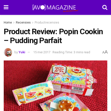
Home
Recensies
Productrecensies
Product Review: Popin Cookin
– Pudding Parfait
A
by
Yuki
15 mei 2017
Reading Time: 3 mins read
A