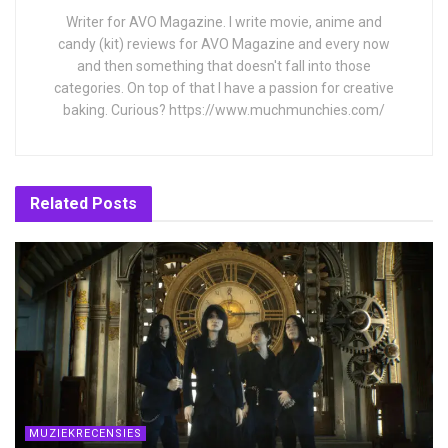
Writer for AVO Magazine. I write movie, anime and
candy (kit) reviews for AVO Magazine and every now
and then something that doesn't fall into those
categories. On top of that I have a passion for creative
baking. Curious? https://www.muchmunchies.com/
Related
Posts
MUZIEKRECENSIES