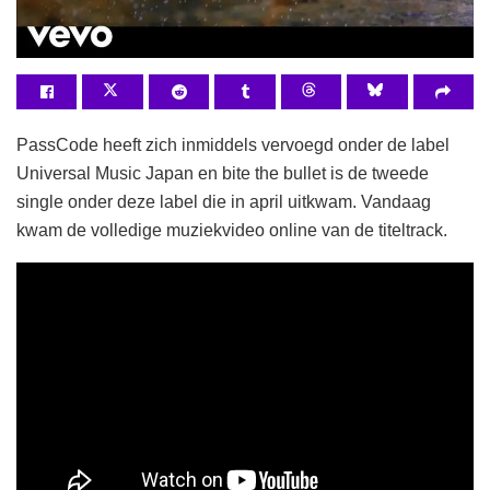
PassCode heeft zich inmiddels vervoegd onder de label
Universal Music Japan en bite the bullet is de tweede
single onder deze label die in april uitkwam. Vandaag
kwam de volledige muziekvideo online van de titeltrack.