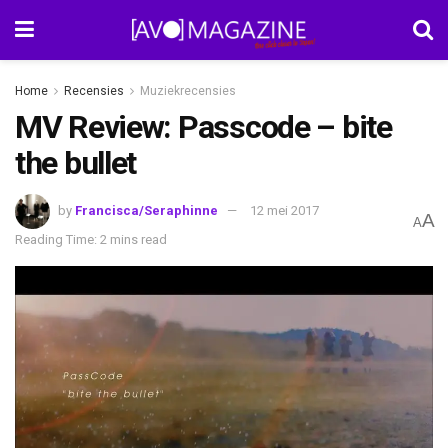
Home
Recensies
Muziekrecensies
MV Review: Passcode – bite
the bullet
by
Francisca/Seraphinne
12 mei 2017
A
A
Reading Time: 2 mins read