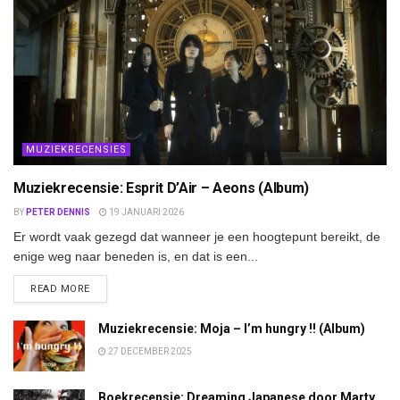
MUZIEKRECENSIES
Muziekrecensie: Esprit D’Air – Aeons (Album)
BY
PETER DENNIS
19 JANUARI 2026
Er wordt vaak gezegd dat wanneer je een hoogtepunt bereikt, de
enige weg naar beneden is, en dat is een...
DETAILS
READ MORE
Muziekrecensie: Moja – I’m hungry !! (Album)
27 DECEMBER 2025
Boekrecensie: Dreaming Japanese door Marty