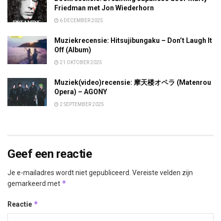
Friedman met Jon Wiederhorn
6 DECEMBER 2025
Muziekrecensie: Hitsujibungaku – Don’t Laugh It
Off (Album)
21 OKTOBER 2025
Muziek(video)recensie: 摩天楼オペラ (Matenrou
Opera) – AGONY
2 SEPTEMBER 2025
Geef een reactie
Je e-mailadres wordt niet gepubliceerd.
Vereiste velden zijn
*
gemarkeerd met
*
Reactie