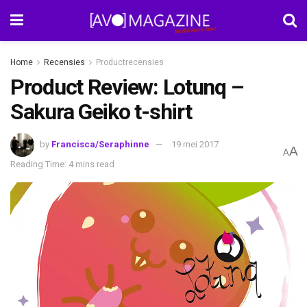
Home
Recensies
Productrecensies
Product Review: Lotunq –
Sakura Geiko t-shirt
by
Francisca/Seraphinne
19 mei 2017
A
A
Reading Time: 4 mins read