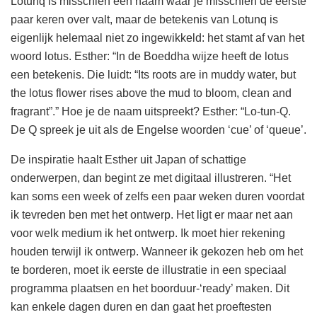
Lotunq is misschien een naam waar je misschien de eerste
paar keren over valt, maar de betekenis van Lotunq is
eigenlijk helemaal niet zo ingewikkeld: het stamt af van het
woord lotus. Esther: “In de Boeddha wijze heeft de lotus
een betekenis. Die luidt: “Its roots are in muddy water, but
the lotus flower rises above the mud to bloom, clean and
fragrant”.” Hoe je de naam uitspreekt? Esther: “Lo-tun-Q.
De Q spreek je uit als de Engelse woorden ‘cue’ of ‘queue’.
De inspiratie haalt Esther uit Japan of schattige
onderwerpen, dan begint ze met digitaal illustreren. “Het
kan soms een week of zelfs een paar weken duren voordat
ik tevreden ben met het ontwerp. Het ligt er maar net aan
voor welk medium ik het ontwerp. Ik moet hier rekening
houden terwijl ik ontwerp. Wanneer ik gekozen heb om het
te borderen, moet ik eerste de illustratie in een speciaal
programma plaatsen en het boorduur-‘ready’ maken. Dit
kan enkele dagen duren en dan gaat het proeftesten