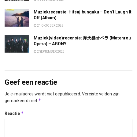
Muziekrecensie: Hitsujibungaku – Don’t Laugh It
Off (Album)
21 OKTOBER 2025
Muziek(video)recensie: 摩天楼オペラ (Matenrou
Opera) – AGONY
2 SEPTEMBER 2025
Geef een reactie
Je e-mailadres wordt niet gepubliceerd.
Vereiste velden zijn
*
gemarkeerd met
*
Reactie