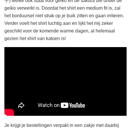
子) welke ook staat voor geiko en de sakura die onder de
geiko verwerkt is. Doordat het shirt een medium fit is, zal
het borduursel niet strak op je buik zitten en gaan irriteren.
Verder voelt het shirt luchtig aan en lijkt het mij zeker
geschikt voor de komende warme dagen, al helemaal
gezien het shirt van katoen is!
Je krijgt je bestellingen verpakt in een zakje met daarbij