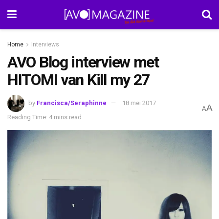
Home
Interviews
AVO Blog interview met
HITOMI van Kill my 27
by
Francisca/Seraphinne
18 mei 2017
A
A
Reading Time: 4 mins read