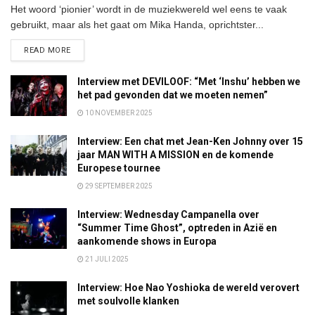
Het woord ‘pionier’ wordt in de muziekwereld wel eens te vaak
gebruikt, maar als het gaat om Mika Handa, oprichtster...
DETAILS
READ MORE
Interview met DEVILOOF: “Met ‘Inshu’ hebben we
het pad gevonden dat we moeten nemen”
10 NOVEMBER 2025
Interview: Een chat met Jean-Ken Johnny over 15
jaar MAN WITH A MISSION en de komende
Europese tournee
29 SEPTEMBER 2025
Interview: Wednesday Campanella over
“Summer Time Ghost”, optreden in Azië en
aankomende shows in Europa
21 JULI 2025
Interview: Hoe Nao Yoshioka de wereld verovert
met soulvolle klanken