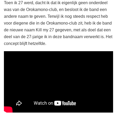
Toen ik 27 werd, dacht ik dat ik eigenlijk geen onderdeel
was van de Orokamono-club, en besloot ik de band een
andere naam te geven. Terwijl ik nog steeds respect heb
voor diegene die in de Orokamono-club zit, heb ik de band
de nieuwe naam Kill my 27 gegeven, met als doel dat een
deel van de 27-jarige ik in deze bandnaam verwerkt is. Het
concept blijft hetzelfde.