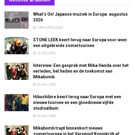
What’s On! Japanse muziek in Europa: augustus
2026
1 AUGUSTUS 2026
STONE LEEK keert terug naar Europa voor weer
een uitgebreide zomertournee
31 JULI 2026
Interview: Een gesprek met Mika Handa over het
verleden, het heden en de toekomst van
Mikabomb
26 JULI 2026
Hibushibire keert terug naar Europa met een
nieuwe tournee en een gloednieuw vijfde
studioalbum
26 JULI 2026
Mikabomb trapt binnenkort nieuwe
zomertournee in het Verenigd Koninkrijk af