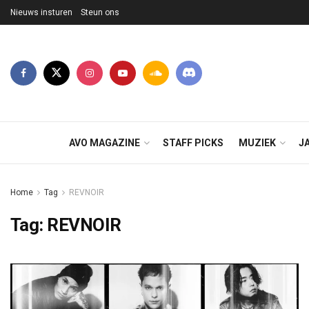
Nieuws insturen
Steun ons
AVO MAGAZINE
STAFF PICKS
MUZIEK
J
Home
Tag
REVNOIR
Tag:
REVNOIR