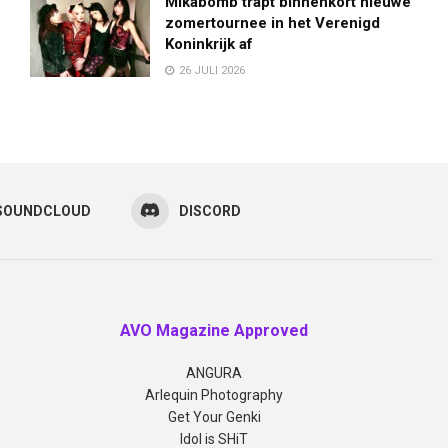
Mikabomb trapt binnenkort nieuwe
zomertournee in het Verenigd
Koninkrijk af
26 JULI 2026
SOUNDCLOUD
DISCORD
AVO Magazine Approved
ANGURA
Arlequin Photography
Get Your Genki
Idol is SHiT