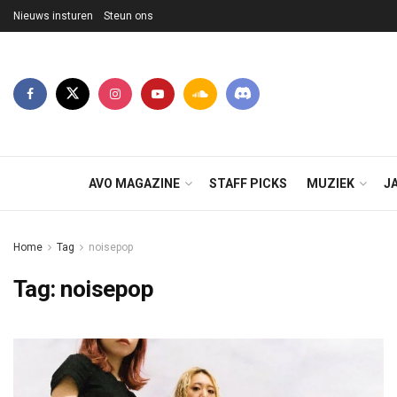
Nieuws insturen
Steun ons
AVO MAGAZINE
STAFF PICKS
MUZIEK
J
Home
Tag
noisepop
Tag:
noisepop