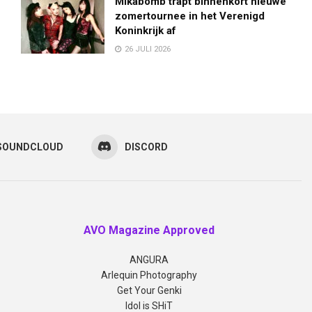
Mikabomb trapt binnenkort nieuwe
zomertournee in het Verenigd
Koninkrijk af
26 JULI 2026
SOUNDCLOUD
DISCORD
AVO Magazine Approved
ANGURA
Arlequin Photography
Get Your Genki
Idol is SHiT