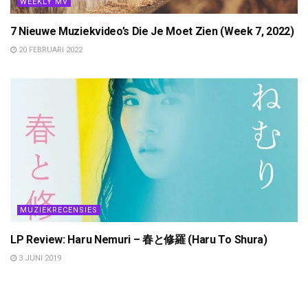
WEEKLY MV
7 Nieuwe Muziekvideo’s Die Je Moet Zien (Week 7, 2022)
20 FEBRUARI 2022
MUZIEKRECENSIES
LP Review: Haru Nemuri – 春と修羅 (Haru To Shura)
3 JUNI 2019