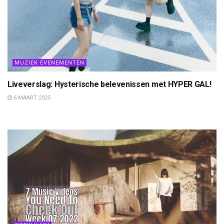
MUZIEK EVENEMENTEN
Liveverslag: Hysterische belevenissen met HYPER GAL!
6 MAART 2025