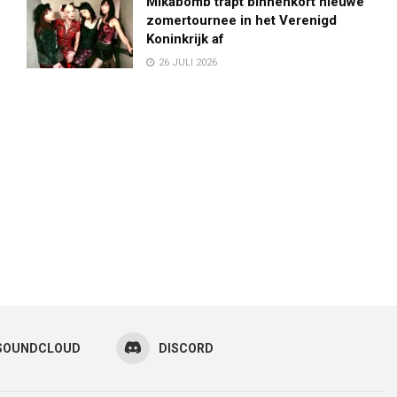
Mikabomb trapt binnenkort nieuwe
zomertournee in het Verenigd
Koninkrijk af
26 JULI 2026
SOUNDCLOUD
DISCORD