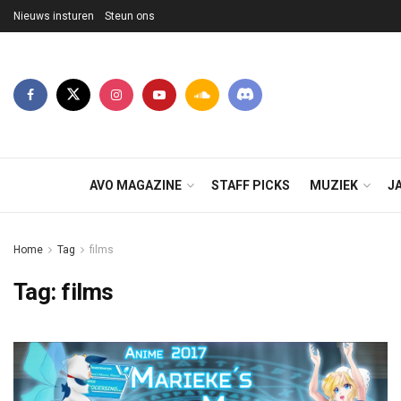
Nieuws insturen
Steun ons
AVO MAGAZINE
STAFF PICKS
MUZIEK
J
Home
Tag
films
Tag:
films