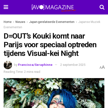
Home
Nieuws
Japan-gerelateerde Evenementen
Japanse Muziek
Evenementen
D=OUT’s Kouki komt naar
Parijs voor speciaal optreden
tijdens Visual-kei Night
by
Francisca/Seraphinne
2 september 2025
A
A
Reading Time: 2 mins read