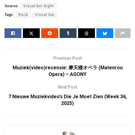
Source:
Visual-kei Night
Tags:
Rock
Visual Kei
Previous Post
Muziek(video)recensie: 摩天楼オペラ (Matenrou
Opera) – AGONY
Next Post
7 Nieuwe Muziekvideo’s Die Je Moet Zien (Week 36,
2025)