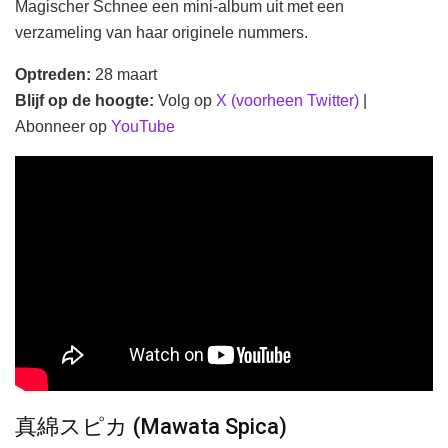
Magischer Schnee een mini-album uit met een
verzameling van haar originele nummers.
Optreden:
28 maart
Blijf op de hoogte:
Volg op
X (voorheen Twitter)
|
Abonneer op
YouTube
真綿スピカ (Mawata Spica)