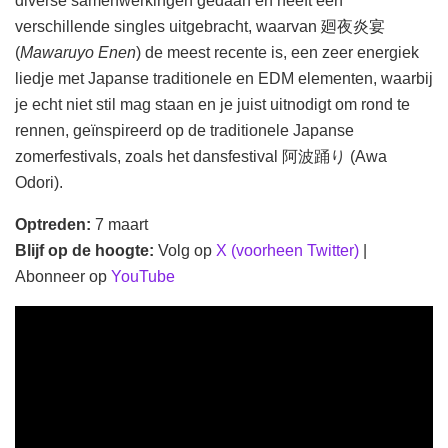
diverse samenwerkingen gedaan en heeft een
verschillende singles uitgebracht, waarvan 廻夜炎宴
(
Mawaruyo Enen
) de meest recente is, een zeer energiek
liedje met Japanse traditionele en EDM elementen, waarbij
je echt niet stil mag staan en je juist uitnodigt om rond te
rennen, geïnspireerd op de traditionele Japanse
zomerfestivals, zoals het dansfestival 阿波踊り (Awa
Odori).
Optreden:
7 maart
Blijf op de hoogte:
Volg op
X (voorheen Twitter)
|
Abonneer op
YouTube