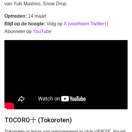
van Yuki Mashiro,
Snow Drop
.
Optreden:
14 maart
Blijf op de hoogte:
Volg op
X (voorheen Twitter)
|
Abonneer op
YouTube
TOCORO十 (Tokoroten)
Tokoroten is terug van weggeweest in club VERSE. Naast