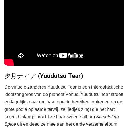
夕月ティア (Yuudutsu Tear)
De virtuele zangeres Yuudutsu Tear is een intergalactische
idoolzangeres van de planeet Venus. Yuudutsu Tear streeft
er dagelijks naar om haar doel te bereiken: optreden op de
grote podia op aarde terwijl ze liedjes zingt die het hart
raken. Onlangs bracht ze haar tweede album
Stimulating
Spice
uit en deed ze mee aan het derde verzamelalbum