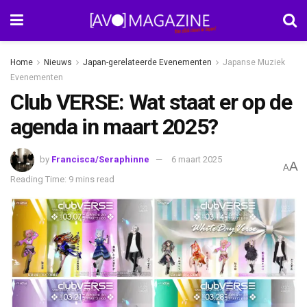
Home
Nieuws
Japan-gerelateerde Evenementen
Japanse Muziek
Evenementen
Club VERSE: Wat staat er op de
agenda in maart 2025?
by
Francisca/Seraphinne
6 maart 2025
A
A
Reading Time: 9 mins read