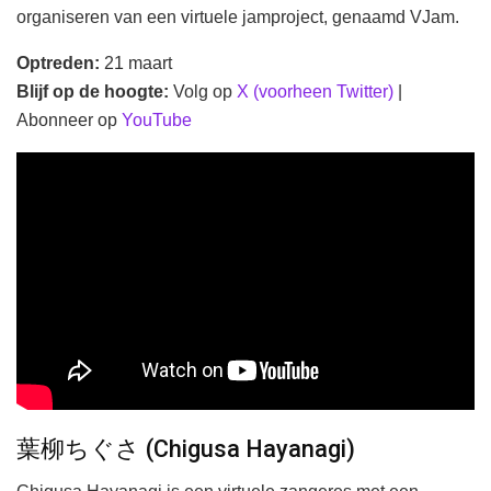
organiseren van een virtuele jamproject, genaamd VJam.
Optreden:
21 maart
Blijf op de hoogte:
Volg op
X (voorheen Twitter)
|
Abonneer op
YouTube
葉柳ちぐさ (Chigusa Hayanagi)