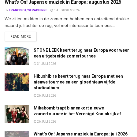
What’s On! Japanse muziek in Europa: augustus 2026
BY
FRANCISCA/SERAPHINNE
1 AUGUSTUS 2026
We zitten midden in de zomer en hebben een ontzettend drukke
maand juli achter de rug, vol met interessante tournees...
DETAILS
READ MORE
STONE LEEK keert terug naar Europa voor weer
een uitgebreide zomertournee
31 JULI 2026
Hibushibire keert terug naar Europa met een
nieuwe tournee en een gloednieuw vijfde
studioalbum
26 JULI 2026
Mikabomb trapt binnenkort nieuwe
zomertournee in het Verenigd Koninkrijk af
26 JULI 2026
What’s On! Japanse muziek in Europa: juli 2026