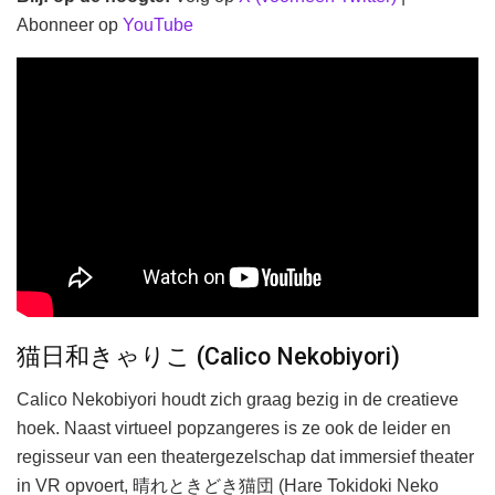
Abonneer op
YouTube
猫日和きゃりこ (Calico Nekobiyori)
Calico Nekobiyori houdt zich graag bezig in de creatieve
hoek. Naast virtueel popzangeres is ze ook de leider en
regisseur van een theatergezelschap dat immersief theater
in VR opvoert, 晴れときどき猫団 (Hare Tokidoki Neko