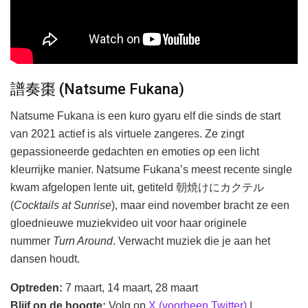
譜奏棗 (Natsume Fukana)
Natsume Fukana is een kuro gyaru elf die sinds de start
van 2021 actief is als virtuele zangeres. Ze zingt
gepassioneerde gedachten en emoties op een licht
kleurrijke manier. Natsume Fukana’s meest recente single
kwam afgelopen lente uit, getiteld 朝焼けにカクテル
(
Cocktails at Sunrise
), maar eind november bracht ze een
gloednieuwe muziekvideo uit voor haar originele
nummer
Turn Around
. Verwacht muziek die je aan het
dansen houdt.
Optreden:
7 maart, 14 maart, 28 maart
Blijf op de hoogte:
Volg op
X (voorheen Twitter)
|