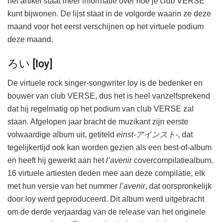
het artikel staat meer informatie over hoe je club VERSE
kunt bijwonen. De lijst staat in de volgorde waarin ze deze
maand voor het eerst verschijnen op het virtuele podium
deze maand.
ろい [loy]
De virtuele rock singer-songwriter loy is de bedenker en
bouwer van club VERSE, dus het is heel vanzelfsprekend
dat hij regelmatig op het podium van club VERSE zal
staan. Afgelopen jaar bracht de muzikant zijn eerste
volwaardige album uit, getiteld
einst-アインスト-
, dat
tegelijkertijd ook kan worden gezien als een best-of-album
en heeft hij gewerkt aan het
l’avenir
covercompilatiealbum.
16 virtuele artiesten deden mee aan deze compilatie, elk
met hun versie van het nummer
l’avenir
, dat oorspronkelijk
door loy werd geproduceerd. Dit album werd uitgebracht
om de derde verjaardag van de release van het originele