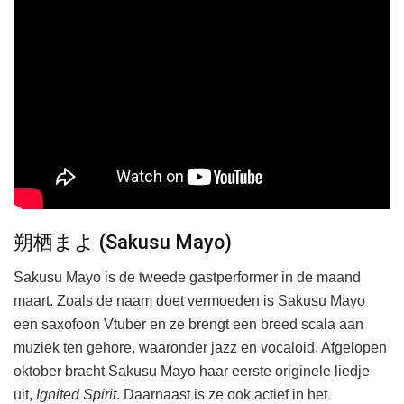
朔栖まよ (Sakusu Mayo)
Sakusu Mayo is de tweede gastperformer in de maand
maart. Zoals de naam doet vermoeden is Sakusu Mayo
een saxofoon Vtuber en ze brengt een breed scala aan
muziek ten gehore, waaronder jazz en vocaloid. Afgelopen
oktober bracht Sakusu Mayo haar eerste originele liedje
uit,
Ignited Spirit
. Daarnaast is ze ook actief in het