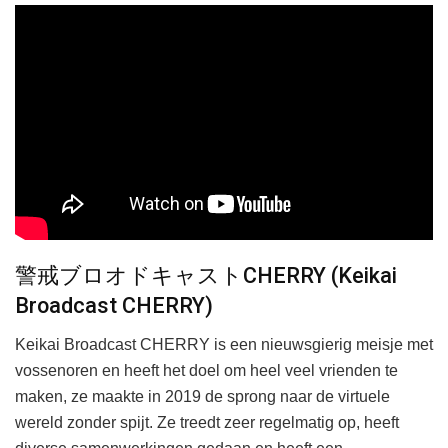
警戒ブロオドキャストCHERRY (Keikai
Broadcast CHERRY)
Keikai Broadcast CHERRY is een nieuwsgierig meisje met
vossenoren en heeft het doel om heel veel vrienden te
maken, ze maakte in 2019 de sprong naar de virtuele
wereld zonder spijt. Ze treedt zeer regelmatig op, heeft