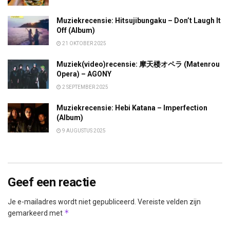
Muziekrecensie: Hitsujibungaku – Don’t Laugh It
Off (Album)
21 OKTOBER 2025
Muziek(video)recensie: 摩天楼オペラ (Matenrou
Opera) – AGONY
2 SEPTEMBER 2025
Muziekrecensie: Hebi Katana – Imperfection
(Album)
9 AUGUSTUS 2025
Geef een reactie
Je e-mailadres wordt niet gepubliceerd.
Vereiste velden zijn
*
gemarkeerd met