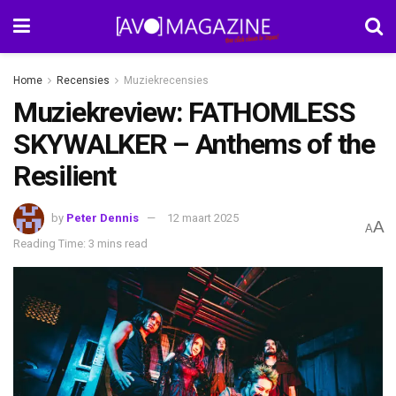
Home
Recensies
Muziekrecensies
Muziekreview: FATHOMLESS
SKYWALKER – Anthems of the
Resilient
by
Peter Dennis
12 maart 2025
A
A
Reading Time: 3 mins read