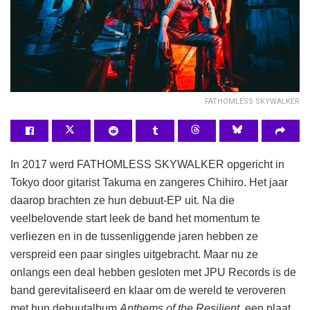
FATHOMLESS SKYWALKER
In 2017 werd FATHOMLESS SKYWALKER opgericht in
Tokyo door gitarist Takuma en zangeres Chihiro. Het jaar
daarop brachten ze hun debuut-EP uit. Na die
veelbelovende start leek de band het momentum te
verliezen en in de tussenliggende jaren hebben ze
verspreid een paar singles uitgebracht. Maar nu ze
onlangs een deal hebben gesloten met JPU Records is de
band gerevitaliseerd en klaar om de wereld te veroveren
met hun debuutalbum
Anthems of the Resilient
, een plaat