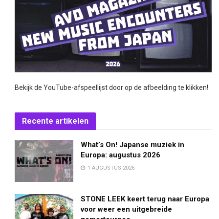
Bekijk de YouTube-afspeellijst door op de afbeelding te klikken!
Recente artikelen
What’s On! Japanse muziek in
Europa: augustus 2026
1 AUGUSTUS 2026
STONE LEEK keert terug naar Europa
voor weer een uitgebreide