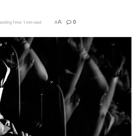
A
0
eading Time: 1 min read
A