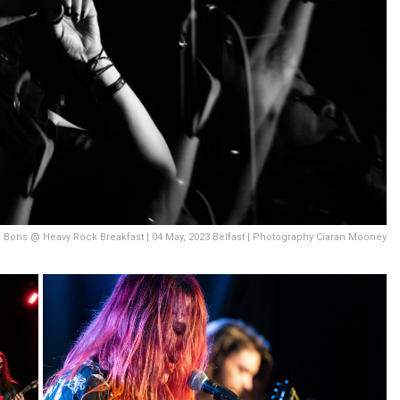
Boris @ Heavy Rock Breakfast | 04 May, 2023 Belfast | Photography Ciaran Mooney