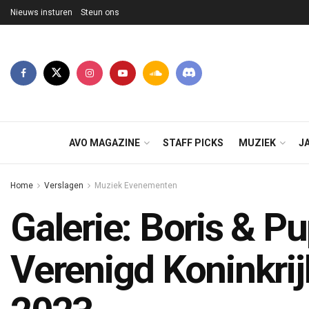
Nieuws insturen
Steun ons
AVO MAGAZINE
STAFF PICKS
MUZIEK
J
Home
Verslagen
Muziek Evenementen
Galerie: Boris & Pu
Verenigd Koninkrij