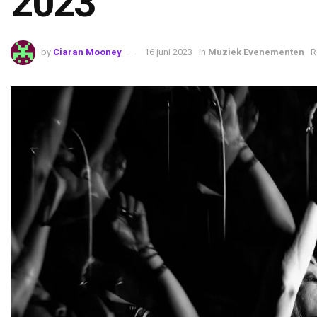
2023
by
Ciaran Mooney
16 juni 2023
in
Muziek Evenementen
R