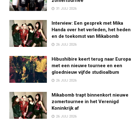
zomertournee
31 JULI 2026
Interview: Een gesprek met Mika
Handa over het verleden, het heden
en de toekomst van Mikabomb
26 JULI 2026
Hibushibire keert terug naar Europa
met een nieuwe tournee en een
gloednieuw vijfde studioalbum
26 JULI 2026
Mikabomb trapt binnenkort nieuwe
zomertournee in het Verenigd
Koninkrijk af
26 JULI 2026