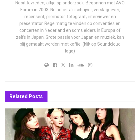
Nooit tevreden, altijd op onderzoek. Begonnen met AVO
Forum in 2003. Nu actief als schrijver, verslaggever,
recensent, promotor, fotograaf, interviewer en
presentator. Regelmatig te vinden op conventies en
concerten in Nederland en soms elders in Europa of
zelfs in Japan. Grote passie voor Japan en muziek, kan
blij gemaakt worden met koffie. (klik op Soundcloud
logo)
Related
Posts