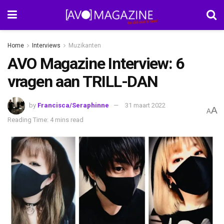
Home
Interviews
Muzikanten
AVO Magazine Interview: 6
vragen aan TRILL-DAN
by
Francisca/Seraphinne
31 maart 2022
A
A
Reading Time: 4 mins read