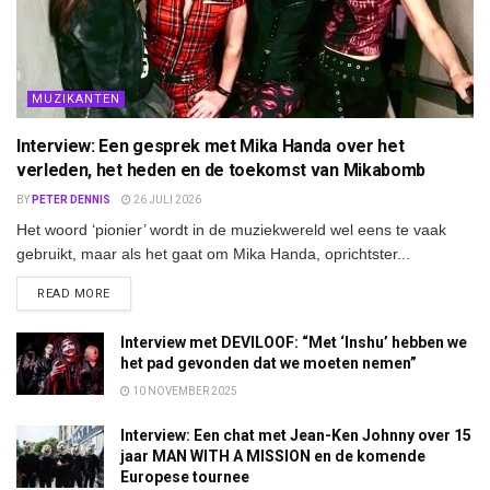
MUZIKANTEN
Interview: Een gesprek met Mika Handa over het
verleden, het heden en de toekomst van Mikabomb
BY
PETER DENNIS
26 JULI 2026
Het woord ‘pionier’ wordt in de muziekwereld wel eens te vaak
gebruikt, maar als het gaat om Mika Handa, oprichtster...
DETAILS
READ MORE
Interview met DEVILOOF: “Met ‘Inshu’ hebben we
het pad gevonden dat we moeten nemen”
10 NOVEMBER 2025
Interview: Een chat met Jean-Ken Johnny over 15
jaar MAN WITH A MISSION en de komende
Europese tournee