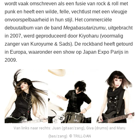
wordt vaak omschreven als een fusie van rock & roll met
punk en heeft een wilde, felle, vechtlust met een vleugje
onvoorspelbaarheid in hun stijl. Het commerciële
debuutalbum van de band
Megabasutarizumu
, uitgebracht
in 2007, werd geproduceerd door Kiyoharu (voormalig
zanger van Kuroyume & Sads). De rockband heeft getourd
in Europa, waaronder een show op Japan Expo Parijs in
2009.
Van links naar rechts: Juan (gitaar/zang), Giva (drums) and Maru
(bas/zang). © TRILL-DAN