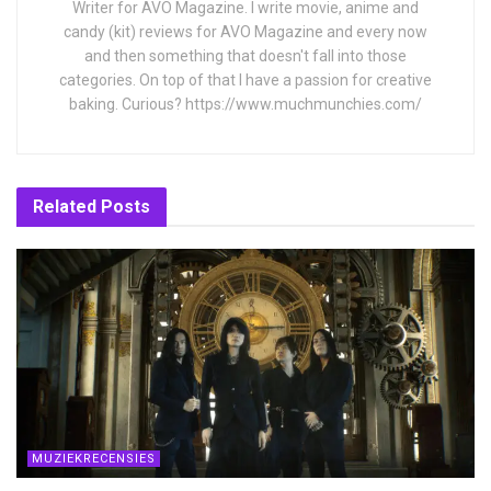
Writer for AVO Magazine. I write movie, anime and
candy (kit) reviews for AVO Magazine and every now
and then something that doesn't fall into those
categories. On top of that I have a passion for creative
baking. Curious? https://www.muchmunchies.com/
Related
Posts
MUZIEKRECENSIES