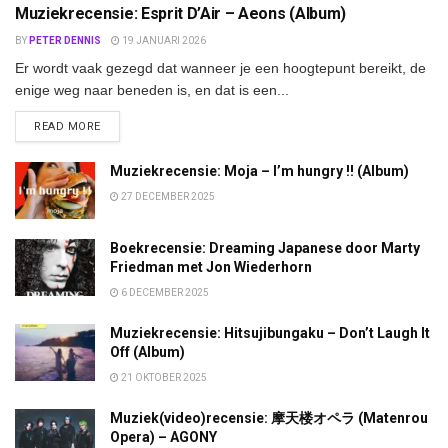
Muziekrecensie: Esprit D’Air – Aeons (Album)
BY
PETER DENNIS
19 JANUARI 2026
Er wordt vaak gezegd dat wanneer je een hoogtepunt bereikt, de
enige weg naar beneden is, en dat is een...
DETAILS
READ MORE
Muziekrecensie: Moja – I’m hungry !! (Album)
27 DECEMBER 2025
Boekrecensie: Dreaming Japanese door Marty
Friedman met Jon Wiederhorn
6 DECEMBER 2025
Muziekrecensie: Hitsujibungaku – Don’t Laugh It
Off (Album)
21 OKTOBER 2025
Muziek(video)recensie: 摩天楼オペラ (Matenrou
Opera) – AGONY