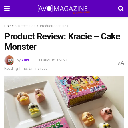
Home
Recensies
Productrecensies
Product Review: Kracie – Cake
Monster
by
Yuki
11 augustus 2021
A
A
Reading Time: 2 mins read