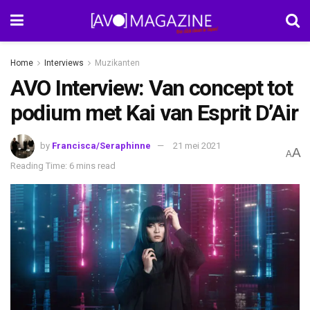
Home
Interviews
Muzikanten
AVO Interview: Van concept tot
podium met Kai van Esprit D’Air
by
Francisca/Seraphinne
21 mei 2021
A
A
Reading Time: 6 mins read