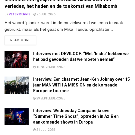
verleden, het heden en de toekomst van Mikabomb
BY
PETER DENNIS
26 JULI 2026
Het woord ‘pionier’ wordt in de muziekwereld wel eens te vaak
gebruikt, maar als het gaat om Mika Handa, oprichtster...
DETAILS
READ MORE
Interview met DEVILOOF: “Met ‘Inshu’ hebben we
het pad gevonden dat we moeten nemen”
10 NOVEMBER 2025
Interview: Een chat met Jean-Ken Johnny over 15
jaar MAN WITH A MISSION en de komende
Europese tournee
29 SEPTEMBER 2025
Interview: Wednesday Campanella over
“Summer Time Ghost”, optreden in Azië en
aankomende shows in Europa
21 JULI 2025