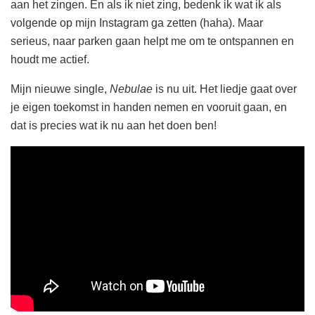
aan het zingen. En als ik niet zing, bedenk ik wat ik als
volgende op mijn Instagram ga zetten (haha). Maar
serieus, naar parken gaan helpt me om te ontspannen en
houdt me actief.
Mijn nieuwe single,
Nebulae
is nu uit. Het liedje gaat over
je eigen toekomst in handen nemen en vooruit gaan, en
dat is precies wat ik nu aan het doen ben!