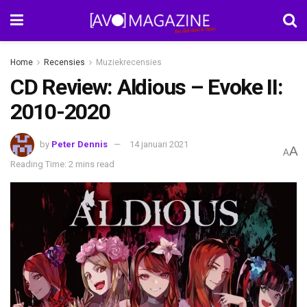
Home
Recensies
Muziekrecensies
CD Review: Aldious – Evoke II:
2010-2020
by
Peter Dennis
14 januari 2021
A
A
Reading Time: 2 mins read