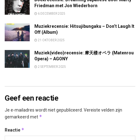
Friedman met Jon Wiederhorn
6 DECEMBER 2025
Muziekrecensie: Hitsujibungaku – Don’t Laugh It
Off (Album)
21 OKTOBER 2025
Muziek(video)recensie: 摩天楼オペラ (Matenrou
Opera) – AGONY
2 SEPTEMBER 2025
Geef een reactie
Je e-mailadres wordt niet gepubliceerd.
Vereiste velden zijn
*
gemarkeerd met
*
Reactie