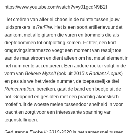
https://www.youtube.com/watch?v=y01gcdN9B2I
Het creëren van allerlei chaos in de ruimte tussen jouw
luidsprekers is
Re:Fire
. Het is een soort artillerievuur dat
aankomt met alle gitaren die vuren en trommels die als
dieptebommen tot ontploffing komen. Echter, een kort
omgevingsintermezzo voegt een moment van respijt toe
aan de maalstroom en dient alleen om het metal element in
het nummer te accentueren. Een andere rocker volgt in de
vorm van
Believe Myself
(ook uit 2015’s
Radiant A opus
)
en pas als we het vierde nummer, de toepasselijke titel
Reincarnation
, bereiken, gaat de band een beetje uit de
bol. Geopend en gesloten met een prachtig akoestisch
motief ruilt de woeste melee tussendoor snelheid in voor
kracht en zorgt voor een interessante spanning van
tegenstellingen.
Gedurende
Evoke II: 2010-2020
is het samenspel tussen