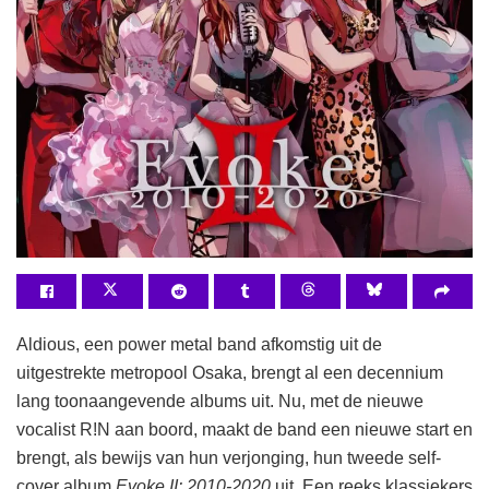
Aldious, een power metal band afkomstig uit de
uitgestrekte metropool Osaka, brengt al een decennium
lang toonaangevende albums uit. Nu, met de nieuwe
vocalist R!N aan boord, maakt de band een nieuwe start en
brengt, als bewijs van hun verjonging, hun tweede self-
cover album
Evoke II: 2010-2020
uit. Een reeks klassiekers