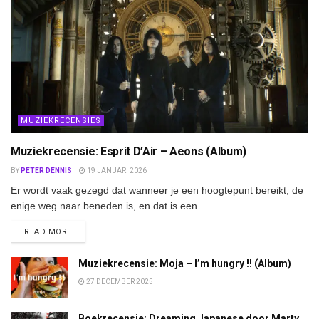
MUZIEKRECENSIES
Muziekrecensie: Esprit D’Air – Aeons (Album)
BY
PETER DENNIS
19 JANUARI 2026
Er wordt vaak gezegd dat wanneer je een hoogtepunt bereikt, de
enige weg naar beneden is, en dat is een...
DETAILS
READ MORE
Muziekrecensie: Moja – I’m hungry !! (Album)
27 DECEMBER 2025
Boekrecensie: Dreaming Japanese door Marty