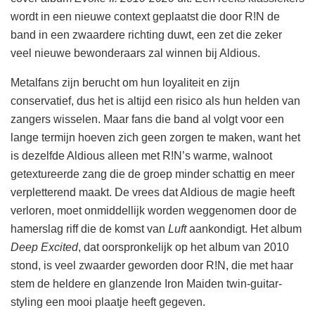
wordt in een nieuwe context geplaatst die door R!N de
band in een zwaardere richting duwt, een zet die zeker
veel nieuwe bewonderaars zal winnen bij Aldious.
Metalfans zijn berucht om hun loyaliteit en zijn
conservatief, dus het is altijd een risico als hun helden van
zangers wisselen. Maar fans die band al volgt voor een
lange termijn hoeven zich geen zorgen te maken, want het
is dezelfde Aldious alleen met R!N’s warme, walnoot
getextureerde zang die de groep minder schattig en meer
verpletterend maakt. De vrees dat Aldious de magie heeft
verloren, moet onmiddellijk worden weggenomen door de
hamerslag riff die de komst van
Luft
aankondigt. Het album
Deep Excited
, dat oorspronkelijk op het album van 2010
stond, is veel zwaarder geworden door R!N, die met haar
stem de heldere en glanzende Iron Maiden twin-guitar-
styling een mooi plaatje heeft gegeven.