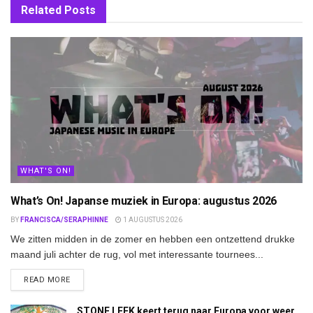
Related
Posts
WHAT'S ON!
What’s On! Japanse muziek in Europa: augustus 2026
BY
FRANCISCA/SERAPHINNE
1 AUGUSTUS 2026
We zitten midden in de zomer en hebben een ontzettend drukke
maand juli achter de rug, vol met interessante tournees...
DETAILS
READ MORE
STONE LEEK keert terug naar Europa voor weer