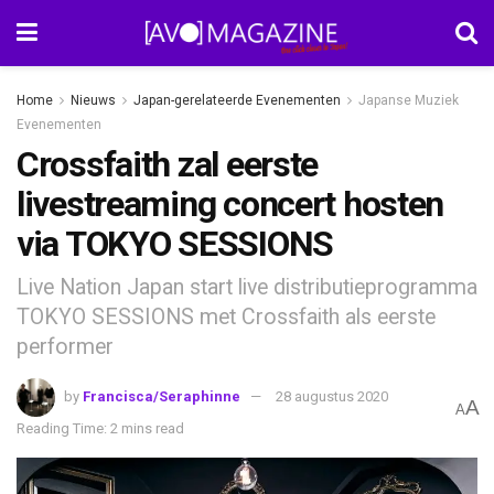
Home
Nieuws
Japan-gerelateerde Evenementen
Japanse Muziek
Evenementen
Crossfaith zal eerste
livestreaming concert hosten
via TOKYO SESSIONS
Live Nation Japan start live distributieprogramma
TOKYO SESSIONS met Crossfaith als eerste
performer
by
Francisca/Seraphinne
28 augustus 2020
A
A
Reading Time: 2 mins read