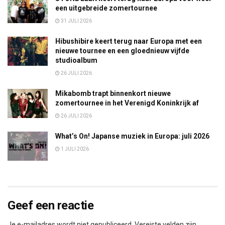
een uitgebreide zomertournee
31 JULI 2026
Hibushibire keert terug naar Europa met een
nieuwe tournee en een gloednieuw vijfde
studioalbum
26 JULI 2026
Mikabomb trapt binnenkort nieuwe
zomertournee in het Verenigd Koninkrijk af
26 JULI 2026
What’s On! Japanse muziek in Europa: juli 2026
1 JULI 2026
Geef een reactie
Je e-mailadres wordt niet gepubliceerd.
Vereiste velden zijn