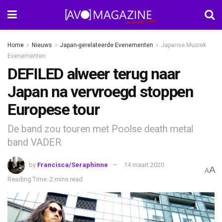
Home
Nieuws
Japan-gerelateerde Evenementen
Japanse Muziek
Evenementen
DEFILED alweer terug naar
Japan na vervroegd stoppen
Europese tour
De band zou touren met Poolse death metal
band VADER
by
Francisca/Seraphinne
14 maart 2020
A
A
Reading Time: 2 mins read