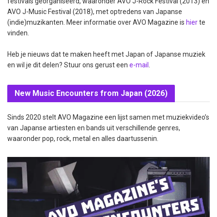
festivals georganiseerd, waaronder AVO J-Rock Festival (2013) en
AVO J-Music Festival (2018), met optredens van Japanse
(indie)muzikanten. Meer informatie over AVO Magazine is
hier
te
vinden.
Heb je nieuws dat te maken heeft met Japan of Japanse muziek
en wil je dit delen? Stuur ons gerust een
e-mail
.
New Music Encounters from Japan (2026)
Sinds 2020 stelt AVO Magazine een lijst samen met muziekvideo’s
van Japanse artiesten en bands uit verschillende genres,
waaronder pop, rock, metal en alles daartussenin.