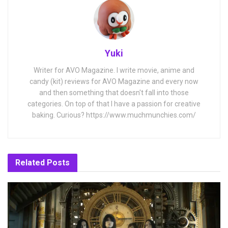
Yuki
Writer for AVO Magazine. I write movie, anime and
candy (kit) reviews for AVO Magazine and every now
and then something that doesn't fall into those
categories. On top of that I have a passion for creative
baking. Curious? https://www.muchmunchies.com/
Related
Posts