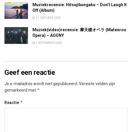
Muziekrecensie: Hitsujibungaku – Don’t Laugh It
Off (Album)
21 OKTOBER 2025
Muziek(video)recensie: 摩天楼オペラ (Matenrou
Opera) – AGONY
2 SEPTEMBER 2025
Geef een reactie
Je e-mailadres wordt niet gepubliceerd.
Vereiste velden zijn
*
gemarkeerd met
*
Reactie