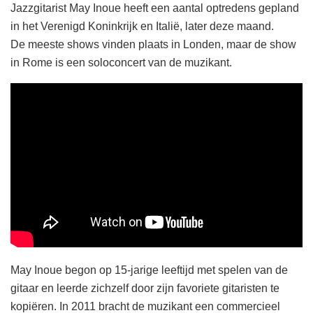
Jazzgitarist May Inoue heeft een aantal optredens gepland
in het Verenigd Koninkrijk en Italië, later deze maand.
De meeste shows vinden plaats in Londen, maar de show
in Rome is een soloconcert van de muzikant.
May Inoue begon op 15-jarige leeftijd met spelen van de
gitaar en leerde zichzelf door zijn favoriete gitaristen te
kopiëren. In 2011 bracht de muzikant een commercieel