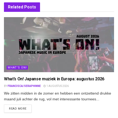
Related
Posts
WHAT'S ON!
What’s On! Japanse muziek in Europa: augustus 2026
BY
FRANCISCA/SERAPHINNE
1 AUGUSTUS 2026
We zitten midden in de zomer en hebben een ontzettend drukke
maand juli achter de rug, vol met interessante tournees...
DETAILS
READ MORE